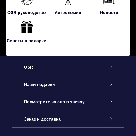
OSR руководство
Астрономия
Новости
Советы и подарки
OSR
Обслуживание
Наши подарки
Как с нами связаться
Онлайн подарок Online Star Gift
Посмотрите на свою звезду
Блог
Подарочный набор OSR
Звездный реестр
Заказ и доставка
Часто задаваемые вопросы
Подарок Super Star Gift
приложения OSR Star Finder
Логин пользователя