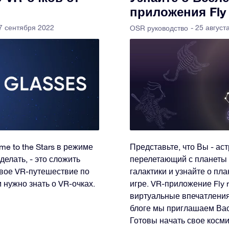
приложения Fly m
 7 сентября 2022
- 25 август
OSR руководство
e to the Stars в режиме
Представьте, что Вы - а
делать, - это сложить
перелетающий с планеты 
свое VR-путешествие по
галактики и узнайте о пл
м нужно знать о VR-очках.
игре. VR-приложение Fly 
виртуальные впечатления о
блоге мы приглашаем Ва
Готовы начать свое косм