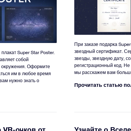
При заказе подарка Super
звездный сертификат. С
плакат Super Star Poster.
звезды, звездную дату, с
авляет собой
регистрационный код. Не 
о окружения. Оформите
мы расскажем вам больше
аться им в любое время
 вам нужно знать о
Прочитать статью п
 VR-очков от
Узнайте о Всел