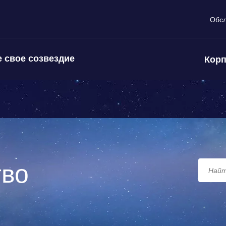
Обс
 свое созвездие
Корп
тво