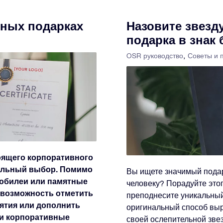
вных подарках
Назовите звезду
подарка в знак
OSR руководство
Советы и 
оящего корпоративного
еальный выбор. Помимо
Вы ищете значимый подар
 юбилеи или памятные
человеку? Порадуйте этог
ет возможность отметить
преподнесите уникальный
ятия или дополнить
оригинальный способ выр
и корпоративные
своей ослепительной зве