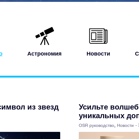
о
Астрономия
Новости
С
символ из звезд
Усильте волше
уникальных до
-
OSR руководство
Новости