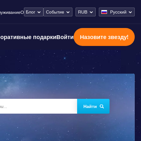
Блог
Событие
RUB
Русский
луживание
О
оративные подарки
Войти
Назовите звезду!
Найти