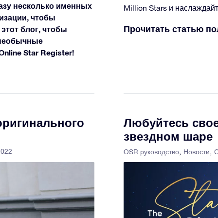
азу несколько именных
Million Stars и наслаждай
изации, чтобы
Прочитать статью п
 этот блог, чтобы
 необычные
ine Star Register!
 оригинального
Любуйтесь свое
звездном шаре
2022
OSR руководство
Новости
С