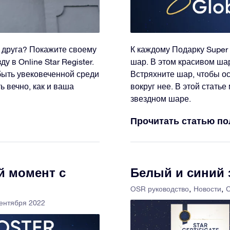
 друга? Покажите своему
К каждому Подарку Super 
у в Online Star Register.
шар. В этом красивом ша
быть увековеченной среди
Встряхните шар, чтобы о
ь вечно, как и ваша
вокруг нее. В этой стать
звездном шаре.
Прочитать статью п
й момент с
Белый и синий
OSR руководство
Новости
С
сентября 2022