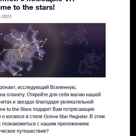
e to the stars!
а 2022
стронавт, исследующий Вселенную,
на планету. Откройте для себя магию нашей
анетах и звездах благодаря увлекательной
me to the Stars подарит Вам потрясающие
 космосе в стиле Online Star Register. В этом
с познакомиться с нашим приложением.
ическое путешествие?