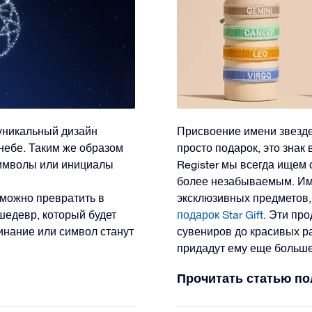
уникальный дизайн
Присвоение имени звезде 
небе. Таким же образом
просто подарок, это знак 
символы или инициалы
Register мы всегда ищем
более незабываемым. Им
можно превратить в
эксклюзивных предметов
шедевр, который будет
подарок Star Gift
. Эти пр
инание или символ станут
сувениров до красивых р
придадут ему еще больше
Прочитать статью п