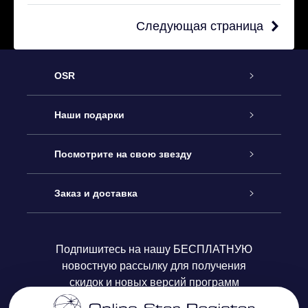
Следующая страница
OSR
Обслуживание
Наши подарки
Как с нами связаться
Онлайн подарок Online Star Gift
Посмотрите на свою звезду
Блог
Подарочный набор OSR
Звездный реестр
Заказ и доставка
Часто задаваемые вопросы
Подарок Super Star Gift
приложения OSR Star Finder
Логин пользователя
Подпишитесь на нашу БЕСПЛАТНУЮ
новостную рассылку для получения
Отзывы
Подарочная карта OSR
Персонализированная страница Star Page
Платежная информация
скидок и новых версий программ
Корпоративные подарки