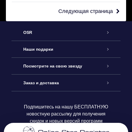
Следующая страница
OSR
Обслуживание
Наши подарки
Как с нами связаться
Онлайн подарок Online Star Gift
Посмотрите на свою звезду
Блог
Подарочный набор OSR
Звездный реестр
Заказ и доставка
Часто задаваемые вопросы
Подарок Super Star Gift
приложения OSR Star Finder
Логин пользователя
Подпишитесь на нашу БЕСПЛАТНУЮ
новостную рассылку для получения
Отзывы
Подарочная карта OSR
Персонализированная страница Star Page
Платежная информация
скидок и новых версий программ
Корпоративные подарки