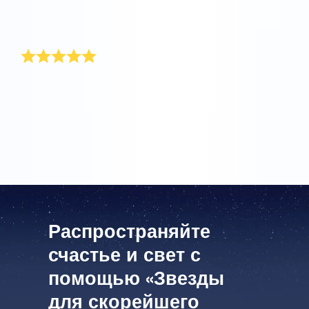
его, ей очень понравился этот оригинальный
подарок.
Выше моих ожиданий
Подарок превзошел все мои ожидания. Это
идеальный презент для моего отца. Надеюсь, он
сможет использовать силу звезды, чтобы поскорее
выздороветь!
Распространяйте
счастье и свет с
помощью «Звезды
для скорейшего