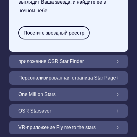
выглядит Ваша звезда, и найдите ее в
ночном небе!
Посетите звездный реестр
приложения OSR Star Finder
Найдите свою звезду на ночном небе с
Персонализированная страница Star Page
помощью нашего приложения OSR Star
Finder
Персонализируйте свой подарок Star
One Million Stars
Gift через БЕСПЛАТНУЮ страницу Star
Page
One Million Stars: Исследуйте нашу
OSR Starsaver
галактику
Осветите свой экран с помощью OSR
VR-приложение Fly me to the stars
Starsaver