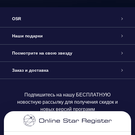
OSR
Обслуживание
Наши подарки
Как с нами связаться
Онлайн подарок Online Star Gift
Посмотрите на свою звезду
Блог
Подарочный набор OSR
Звездный реестр
Заказ и доставка
Часто задаваемые вопросы
Подарок Super Star Gift
приложения OSR Star Finder
Логин пользователя
Подпишитесь на нашу БЕСПЛАТНУЮ
новостную рассылку для получения скидок и
Отзывы
Подарочная карта OSR
Персонализированная страница Star Page
Платежная информация
новых версий программ
Корпоративные подарки
One Million Stars
Информация по доставке