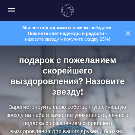
Мы все под одними и теми же звёздами.
Пошлите свет надежды и радости –
назовите звезду и получите скидку 25%!
подарок с пожеланием
скорейшего
выздоровления? Назовите
звезду!
Зарегистрируйте свою собственную сияющую
звезду на небе в качестве уникального, вечного
подарка с пожеланием скорейшего
выздоровления для ваших друзей и близких.