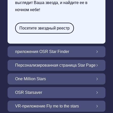
выглядит Ваша звезда, и найдите ее в
ночном небе!
Посетите звездный реестр
приложения OSR Star Finder
Найдите свою звезду на ночном небе с
Персонализированная страница Star Page
помощью нашего приложения OSR Star
Finder
Персонализируйте свой подарок Star
One Million Stars
Gift через БЕСПЛАТНУЮ страницу Star
Page
One Million Stars: Исследуйте нашу
OSR Starsaver
галактику
Осветите свой экран с помощью OSR
VR-приложение Fly me to the stars
Starsaver