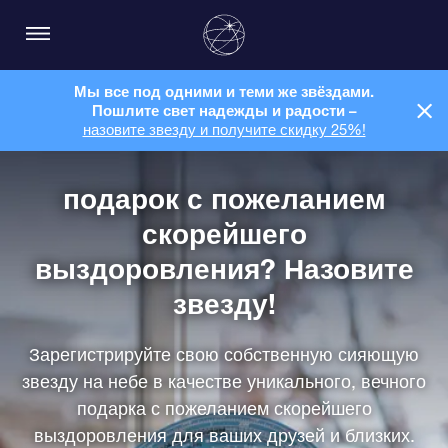
Мы все под одними и теми же звёздами.
Пошлите свет надежды и радости –
назовите звезду и получите скидку 25%!
подарок с пожеланием
скорейшего
выздоровления? Назовите
звезду!
Зарегистрируйте свою собственную сияющую
звезду на небе в качестве уникального, вечного
подарка с пожеланием скорейшего
выздоровления для ваших друзей и близких.