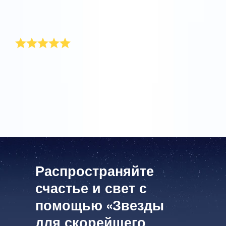
неизлечимая болезнь. Она плакала, когда открыла
его, ей очень понравился этот оригинальный
подарок.
Выше моих ожиданий
Подарок превзошел все мои ожидания. Это
идеальный презент для моего отца. Надеюсь, он
сможет использовать силу звезды, чтобы поскорее
выздороветь!
Распространяйте
счастье и свет с
помощью «Звезды
для скорейшего