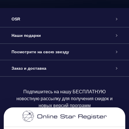
OSR
Обслуживание
Наши подарки
Как с нами связаться
Онлайн подарок Online Star Gift
Посмотрите на свою звезду
Блог
Подарочный набор OSR
Звездный реестр
Заказ и доставка
Часто задаваемые вопросы
Подарок Super Star Gift
приложения OSR Star Finder
Логин пользователя
Подпишитесь на нашу БЕСПЛАТНУЮ
новостную рассылку для получения скидок и
Отзывы
Подарочная карта OSR
Персонализированная страница Star Page
Платежная информация
новых версий программ
Корпоративные подарки
One Million Stars
Информация по доставке