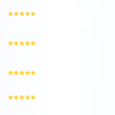
посетите One Million Stars
других друзей!
формате VR
Красивый сертификат
AppStore (iOS)
Play Store (Android)
Я подарил эту звезду своему доброму другу. Ему
очень понравился звездный сертификат и все, что к
нему прилагается.
Получил подарок в Тельце
Я удивила свою дорогую подругу, подарив ей
звезду. Выражение ее лица, когда она распаковала
подарок, было бесподобно!
Очень хороший сервис
Очень хороший сервис и волшебный подарок для
моей лучшей подруги!
Идеальный подарок для друзей
Моя лучшая подруга для меня звезда! Вот почему я
решила, что это идеальный подарок в честь нашей