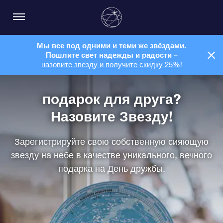
Мы все под одними и теми же звёздами.
Пошлите свет надежды и радости –
назовите звезду и получите скидку 25%!
подарок для друга?
Назовите Звезду!
Зарегистрируйте свою собственную сияющую
звезду на небе в качестве уникального, вечного
подарка на День дружбы.