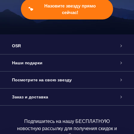
Назовите звезду прямо
сейчас!
OSR
Обслуживание
Наши подарки
Как с нами связаться
Онлайн подарок Online Star Gift
Посмотрите на свою звезду
Блог
Подарочный набор OSR
Звездный реестр
Заказ и доставка
Часто задаваемые вопросы
Подарок Super Star Gift
приложения OSR Star Finder
Логин пользователя
Подпишитесь на нашу БЕСПЛАТНУЮ
новостную рассылку для получения скидок и
Отзывы
Подарочная карта OSR
Персонализированная страница Star Page
Платежная информация