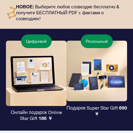
отправлены по выбранному вами адресу, а также
НОВОЕ:
Выберите любое созвездие бесплатно &
цифровые материалы и возможность бесплатно
получите БЕСПЛАТНЫЙ PDF с фактами о
пользоваться нашими приложениями. Это
созвездиях!
волшебный и вечный подарок друзьям и любимым.
Цифровой
Роскошный
690
Подарок Super Star Gift
Онлайн подарок Online
￥
186 ￥
Star Gift