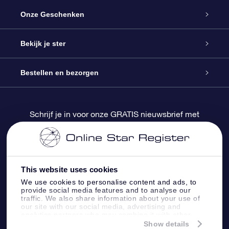
Service
Onze Geschenken
Contact
Online Star Gift
Bekijk je ster
Blog
OSR Cadeaupakket
Sterrenregister
Bestellen en bezorgen
Veelgestelde vragen
Super Ster Cadeau
OSR Star Finder App
Klantenlogin
Schrijf je in voor onze GRATIS nieuwsbrief met
kortingen en productupdates
OSR Recensies
OSR Cadeaukaart
Gepersonaliseerde sterrenpagina
Betalingsinformatie
Relatiegeschenken
One Million Stars
Verzendinformatie
This website uses cookies
We use cookies to personalise content and ads, to
OSR Starsaver
Retourbeleid
provide social media features and to analyse our
traffic. We also share information about your use of
our site with our social media, advertising and
analytics partners who may combine it with other
Fly me to the Stars App
Constellaties
information that you’ve provided to them or that
Show details