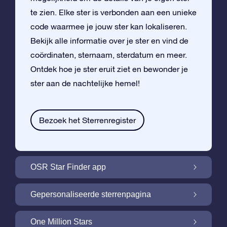
te zien. Elke ster is verbonden aan een unieke
code waarmee je jouw ster kan lokaliseren.
Bekijk alle informatie over je ster en vind de
coördinaten, sternaam, sterdatum en meer.
Ontdek hoe je ster eruit ziet en bewonder je
ster aan de nachtelijke hemel!
Bezoek het Sterrenregister
OSR Star Finder app
Vind je eigen ster aan de nachtelijke hemel
Gepersonaliseerde sterrenpagina
met de OSR Star Finder App
Personaliseer jouw ster met een gratis
One Million Stars