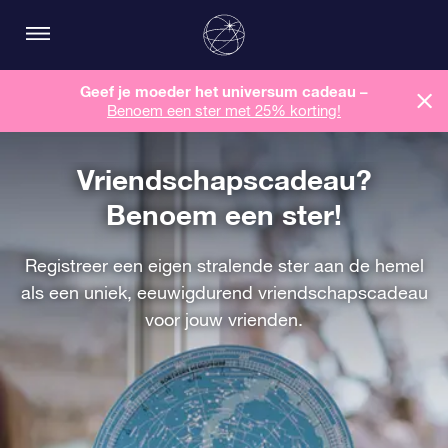
Geef je moeder het universum cadeau –
Benoem een ​​ster met 25% korting!
Vriendschapscadeau?
Benoem een ster!
Registreer een eigen stralende ster aan de hemel
als een uniek, eeuwigdurend vriendschapscadeau
voor jouw vrienden.