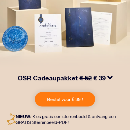
OSR Cadeaupakket
€ 52
€ 39
Laat ogen twinkelen met het OSR Cadeaupakket! Dit
cadeau bevat een prachtige envelop en
Bestel voor € 39 !
gepersonaliseerde documenten die naar een adres
naar keuze worden verzonden, evenals digitale
documenten en gratis gebruik van onze apps. Het is
NIEUW:
Kies gratis een sterrenbeeld & ontvang een
een magische manier om een blijvend cadeau te geven
GRATIS Sterrenbeeld-PDF!
aan vrienden en dierbaren.