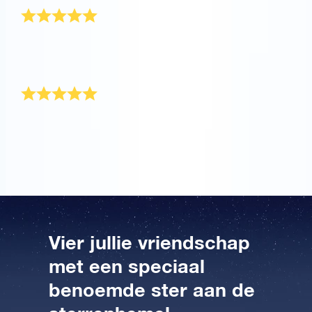
Mijn beste vriendin was verrast door dit unieke
cadeau! Nu kan iedereen ter wereld onze vriendschap
zien schijnen.
Prachtig geschenk
Het OSR Cadeaupakket werd zeer snel verzonden!
Het is een prachtig cadeau voor mijn beste vriend.
Vier jullie vriendschap
met een speciaal
benoemde ster aan de