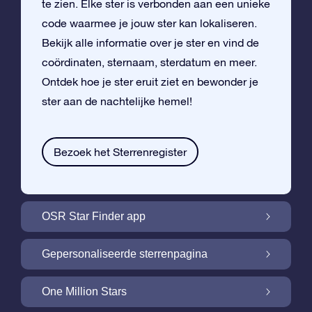
te zien. Elke ster is verbonden aan een unieke
code waarmee je jouw ster kan lokaliseren.
Bekijk alle informatie over je ster en vind de
coördinaten, sternaam, sterdatum en meer.
Ontdek hoe je ster eruit ziet en bewonder je
ster aan de nachtelijke hemel!
Bezoek het Sterrenregister
OSR Star Finder app
Vind je eigen ster aan de nachtelijke hemel
Gepersonaliseerde sterrenpagina
met de OSR Star Finder App
Personaliseer jouw ster met een gratis
One Million Stars
sterrenpagina