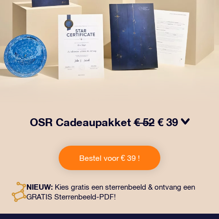
OSR Cadeaupakket
€ 52
€ 39
Laat ogen twinkelen met het OSR Cadeaupakket! Dit
cadeau bevat een prachtige envelop en
Bestel voor € 39 !
gepersonaliseerde documenten die naar een adres
naar keuze worden verzonden, evenals digitale
documenten en gratis gebruik van onze apps. Het is
NIEUW:
Kies gratis een sterrenbeeld & ontvang een
een magische manier om een blijvend cadeau te geven
GRATIS Sterrenbeeld-PDF!
aan vrienden en dierbaren.