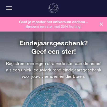
Geef je moeder het universum cadeau –
Benoem een ​​ster met 25% korting!
Eindejaarsgeschenk?
Geef een ster!
Registreer een eigen stralende ster aan de hemel
als een uniek, eeuwigdurend eindejaarsgeschenk
voor jouw vrienden en dierbaren.