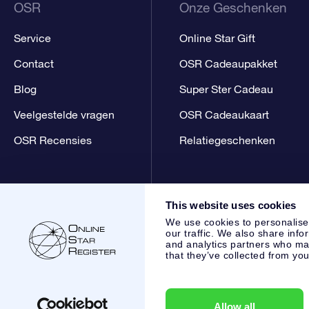
OSR
Onze Geschenken
Service
Online Star Gift
Contact
OSR Cadeaupakket
Blog
Super Ster Cadeau
Veelgestelde vragen
OSR Cadeaukaart
OSR Recensies
Relatiegeschenken
This website uses cookies
We use cookies to personalise
our traffic. We also share info
and analytics partners who may
that they’ve collected from you
Online Star Register BV
- Laan van de Maagd 83, 7324 BT 
,
Klantenservice:
help@osr.org
KVK: 60333553, VAT: NL 853
Allow all