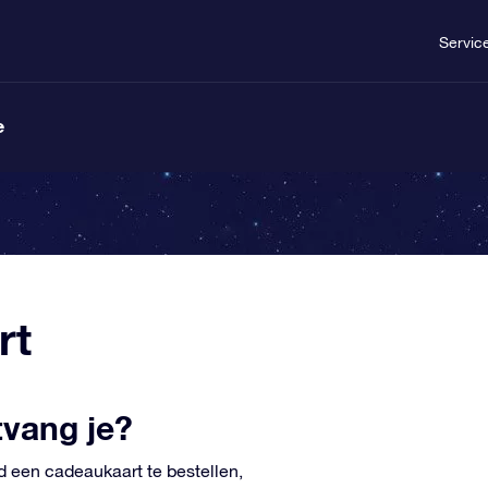
Servic
e
rt
vang je?
d een cadeaukaart te bestellen,