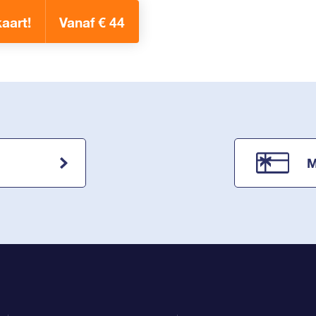
aart!
Vanaf € 44
n
M