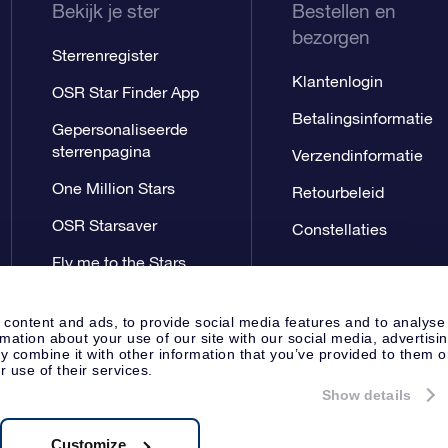
Bekijk je ster
Bestellen en
bezorgen
Sterrenregister
Klantenlogin
OSR Star Finder App
Betalingsinformatie
Gepersonaliseerde
sterrenpagina
Verzendinformatie
One Million Stars
Retourbeleid
OSR Starsaver
Constellaties
Fly me to the Stars
App
 content and ads, to provide social media features and to analyse
rmation about your use of our site with our social media, advertisi
 combine it with other information that you’ve provided to them o
r use of their services.
Show details
Perspagina
Privacyverklaring
Al
Apeldoorn, The Netherlands
8.62.722B01
Customize