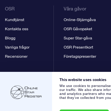
OSR
Våra gåvor
Kundtjänst
Online-Stjärngåva
Kontakta oss
OSR Gåvopaket
Blogg
Super Star-gåva
Vanliga frågor
OSR Presentkort
Recensioner
Företagspresenter
This website uses cookies
We use cookies to personalise
our traffic. We also share info
and analytics partners who may
that they’ve collected from you
Online Star Register BV
- Laan van de Maagd 83, 7324 BT 