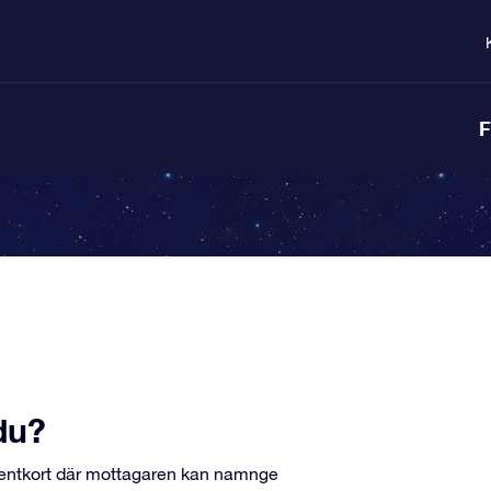
F
du?
esentkort där mottagaren kan namnge