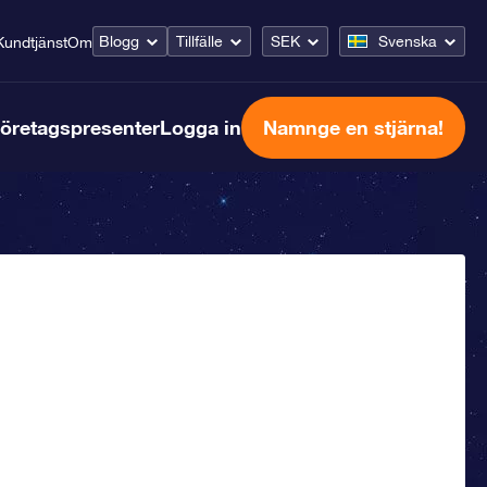
Blogg
Tillfälle
SEK
Svenska
Kundtjänst
Om
öretagspresenter
Logga in
Namnge en stjärna!