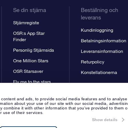
Se din stjärna
Beställning och
leverans
Stjärnregiste
Kundinloggning
OSR:s App Star
Finder
Betalningsinformation
Personlig Stjärnsida
Leveransinformation
One Million Stars
Returpolicy
OSR Starsaver
Konstellationerna
Fly me to the stars
VR-app
 content and ads, to provide social media features and to analyse
rmation about your use of our site with our social media, advertisi
 combine it with other information that you’ve provided to them o
r use of their services.
Show details
Pressida
Sekretesspolicy & An
Apeldoorn, The Netherlands