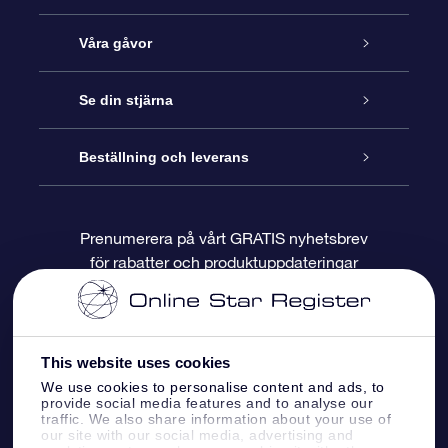
Kundtjänst
Våra gåvor
Kontakta oss
Online-Stjärngåva
Se din stjärna
Blogg
OSR Gåvopaket
Stjärnregiste
Beställning och leverans
Vanliga frågor
Super Star-gåva
OSR:s App Star Finder
Kundinloggning
Prenumerera på vårt GRATIS nyhetsbrev
för rabatter och produktuppdateringar
Recensioner
OSR Presentkort
Personlig Stjärnsida
Betalningsinformation
Företagspresenter
One Million Stars
Leveransinformation
This website uses cookies
OSR Starsaver
Returpolicy
We use cookies to personalise content and ads, to
provide social media features and to analyse our
traffic. We also share information about your use of
our site with our social media, advertising and
Fly me to the stars VR-app
Konstellationerna