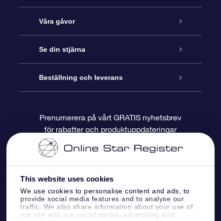
Kundtjänst
Våra gåvor
Kontakta oss
Online-Stjärngåva
Se din stjärna
Blogg
OSR Gåvopaket
Stjärnregiste
Beställning och leverans
Vanliga frågor
Super Star-gåva
OSR:s App Star Finder
Kundinloggning
Prenumerera på vårt GRATIS nyhetsbrev
för rabatter och produktuppdateringar
Recensioner
OSR Presentkort
Personlig Stjärnsida
Betalningsinformation
Företagspresenter
One Million Stars
Leveransinformation
This website uses cookies
OSR Starsaver
Returpolicy
We use cookies to personalise content and ads, to
provide social media features and to analyse our
traffic. We also share information about your use of
our site with our social media, advertising and
Fly me to the stars VR-app
Konstellationerna