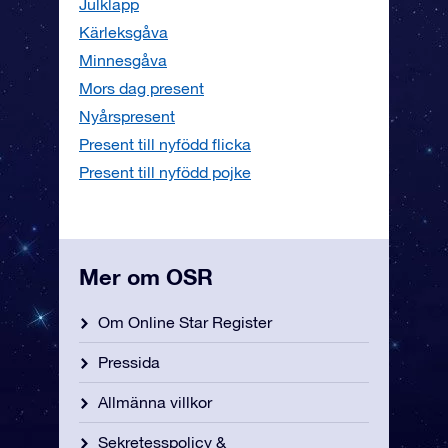
Julklapp
Kärleksgåva
Minnesgåva
Mors dag present
Nyårspresent
Present till nyfödd flicka
Present till nyfödd pojke
Mer om OSR
Om Online Star Register
Pressida
Allmänna villkor
Sekretesspolicy &