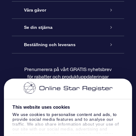
Kundtjänst
Våra gåvor
Kontakta oss
Online-Stjärngåva
Se din stjärna
Blogg
OSR Gåvopaket
Stjärnregiste
Beställning och leverans
Vanliga frågor
Super Star-gåva
OSR:s App Star Finder
Kundinloggning
Prenumerera på vårt GRATIS nyhetsbrev
för rabatter och produktuppdateringar
Recensioner
OSR Presentkort
Personlig Stjärnsida
Betalningsinformation
Företagspresenter
One Million Stars
Leveransinformation
This website uses cookies
OSR Starsaver
Returpolicy
We use cookies to personalise content and ads, to
provide social media features and to analyse our
traffic. We also share information about your use of
our site with our social media, advertising and
Fly me to the stars VR-app
Konstellationerna
analytics partners who may combine it with other