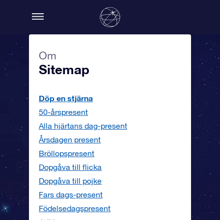
Om
Sitemap
Döp en stjärna
50-årspresent
Alla hjärtans dag-present
Årsdagen present
Bröllopspresent
Dopgåva till flicka
Dopgåva till pojke
Fars dags-present
Födelsedagspresent