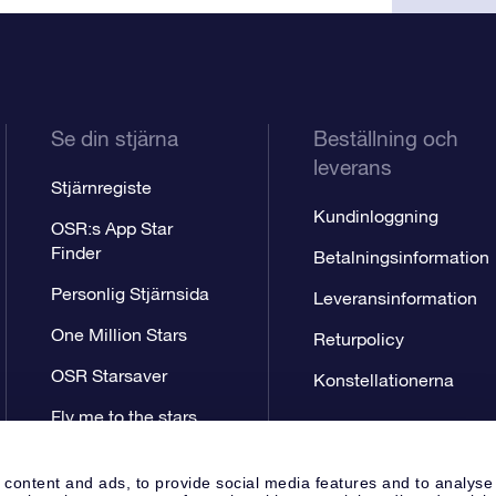
Se din stjärna
Beställning och
leverans
Stjärnregiste
Kundinloggning
OSR:s App Star
Finder
Betalningsinformation
Personlig Stjärnsida
Leveransinformation
One Million Stars
Returpolicy
OSR Starsaver
Konstellationerna
Fly me to the stars
VR-app
 content and ads, to provide social media features and to analyse