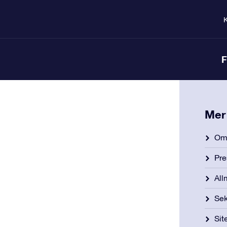
K
F
Mer
Om 
Pre
All
Sek
Si