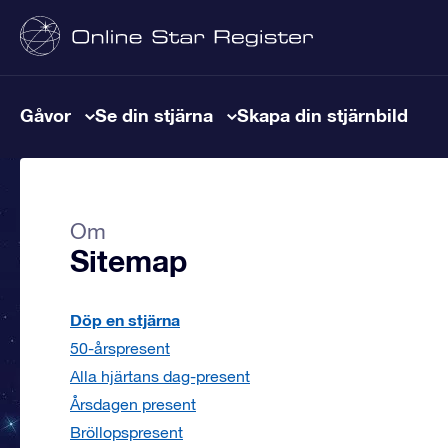
Gåvor
Se din stjärna
Skapa din stjärnbild
Om
Sitemap
Döp en stjärna
50-årspresent
Alla hjärtans dag-present
Årsdagen present
Bröllopspresent