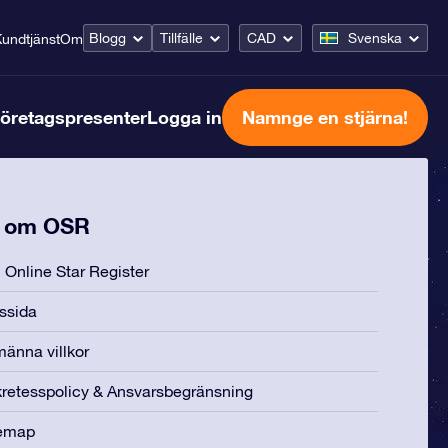
Blogg
Tillfälle
CAD
Svenska
undtjänst
Om
öretagspresenter
Logga in
Namnge en stjärna!
 om OSR
Online Star Register
ssida
männa villkor
retesspolicy & Ansvarsbegränsning
temap