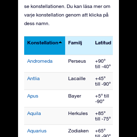
se konstellationen. Du kan läsa mer om
varje konstellation genom att klicka på
dess namn.
Konstellation
Familj
Latitud
Bäst
synlig
Andromeda
Perseus
+90°
Novemb
till -40°
Antlia
Lacaille
+45°
April
till -90°
Apus
Bayer
+5° till
Juli
-90°
Aquila
Herkules
+85°
Septemb
till -75°
Aquarius
Zodiaken
+65°
Oktober
till -90°