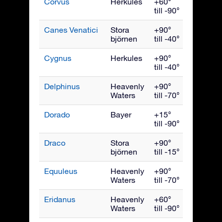
Corvus
Herkules
+60°
Maj
till -90°
Canes Venatici
Stora
+90°
Maj
björnen
till -40°
Cygnus
Herkules
+90°
Septemb
till -40°
Delphinus
Heavenly
+90°
Septemb
Waters
till -70°
Dorado
Bayer
+15°
Januari
till -90°
Draco
Stora
+90°
Juli
björnen
till -15°
Equuleus
Heavenly
+90°
Septemb
Waters
till -70°
Eridanus
Heavenly
+60°
Decemb
Waters
till -90°