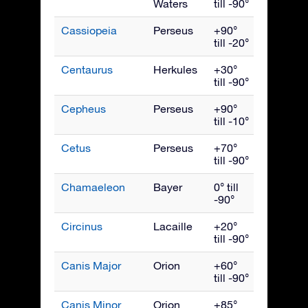
Waters
till -90°
Cassiopeia
Perseus
+90°
Novemb
till -20°
Centaurus
Herkules
+30°
Maj
till -90°
Cepheus
Perseus
+90°
Oktober
till -10°
Cetus
Perseus
+70°
Decemb
till -90°
Chamaeleon
Bayer
0° till
April
-90°
Circinus
Lacaille
+20°
Juni
till -90°
Canis Major
Orion
+60°
Februari
till -90°
Canis Minor
Orion
+85°
Mars