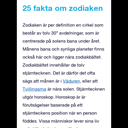
25 fakta om zodiaken
Zodiaken är per definition en cirkel som
består av tolv 30° avdelningar, som är
centrerade på solens bana under året.
Månens bana och synliga planeter finns
också här och ligger nära zodiakbältet.
Zodiakbältet innehåller de tolv
stjärntecknen. Det är därför det ofta
sägs att månen är i
Väduren
, eller att
Tvillingarna
är nära solen. Stjärntecknen
utgör horoskop. Horoskop är är
förutsägelser baserade på ett
stjärnteckens position när en person
föddes. Vissa människor lever sina liv