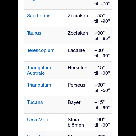
till -70°
Sagittarius
Zodiaken
+55°
Augusti
till -90°
Taurus
Zodiaken
+90°
Januari
till -65°
Telescopium
Lacaille
+30°
Augusti
till -90°
Triangulum
Herkules
+15°
Juli
Australe
till -90°
Triangulum
Perseus
+90°
Decemb
till -50°
Tucana
Bayer
+15°
Novemb
till -90°
Ursa Major
Stora
+90°
April
björnen
till -30°