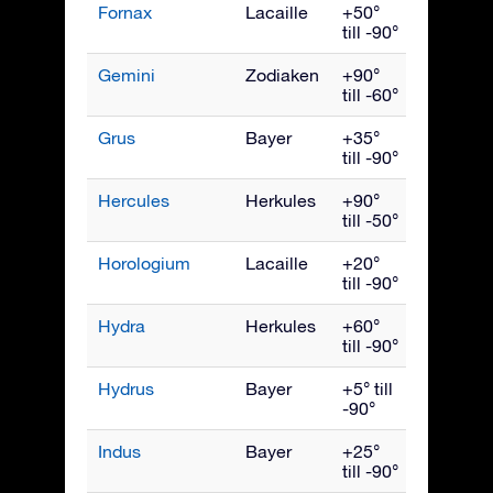
Fornax
Lacaille
+50°
Decemb
till -90°
Gemini
Zodiaken
+90°
Februari
till -60°
Grus
Bayer
+35°
Oktober
till -90°
Hercules
Herkules
+90°
Juli
till -50°
Horologium
Lacaille
+20°
Decemb
till -90°
Hydra
Herkules
+60°
April
till -90°
Hydrus
Bayer
+5° till
Decemb
-90°
Indus
Bayer
+25°
Septemb
till -90°