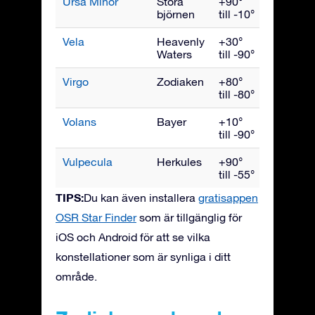
Ursa Minor
Stora
+90°
Juni
björnen
till -10°
Vela
Heavenly
+30°
Mars
Waters
till -90°
Virgo
Zodiaken
+80°
Maj
till -80°
Volans
Bayer
+10°
Mars
till -90°
Vulpecula
Herkules
+90°
Septemb
till -55°
TIPS:
Du kan även installera
gratisappen
OSR Star Finder
som är tillgänglig för
iOS och Android för att se vilka
konstellationer som är synliga i ditt
område.