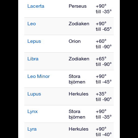
Lacerta
Perseus
+90°
Oktober
till -35°
Leo
Zodiaken
+90°
April
till -65°
Lepus
Orion
+60°
Februari
till -90°
Libra
Zodiaken
+65°
Juni
till -90°
Leo Minor
Stora
+90°
April
björnen
till -45°
Lupus
Herkules
+35°
Juni
till -90°
Lynx
Stora
+90°
Mars
björnen
till -35°
Lyra
Herkules
+90°
Augusti
till -40°