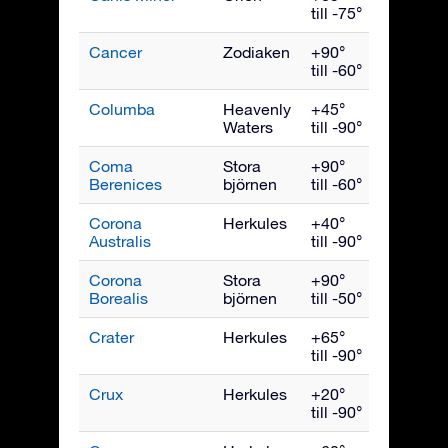
till -75°
Cancer
Zodiaken
+90°
Mars
till -60°
Columba
Heavenly
+45°
Februari
Waters
till -90°
Coma
Stora
+90°
Maj
Berenices
björnen
till -60°
Corona
Herkules
+40°
Augusti
Australis
till -90°
Corona
Stora
+90°
Juli
Borealis
björnen
till -50°
Crater
Herkules
+65°
April
till -90°
Crux
Herkules
+20°
Maj
till -90°