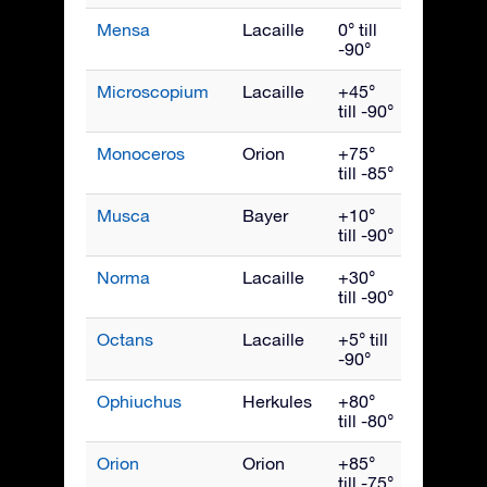
Mensa
Lacaille
0° till
Januari
-90°
Microscopium
Lacaille
+45°
Septemb
till -90°
Monoceros
Orion
+75°
Februari
till -85°
Musca
Bayer
+10°
Maj
till -90°
Norma
Lacaille
+30°
Juli
till -90°
Octans
Lacaille
+5° till
Oktober
-90°
Ophiuchus
Herkules
+80°
Juli
till -80°
Orion
Orion
+85°
Januari
till -75°