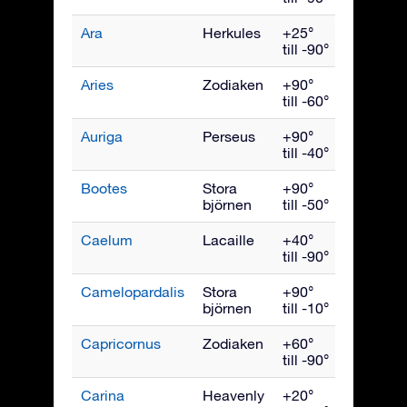
Ara
Herkules
+25°
Juli
till -90°
Aries
Zodiaken
+90°
Decemb
till -60°
Auriga
Perseus
+90°
Februari
till -40°
Bootes
Stora
+90°
Juni
björnen
till -50°
Caelum
Lacaille
+40°
Januari
till -90°
Camelopardalis
Stora
+90°
Februari
björnen
till -10°
Capricornus
Zodiaken
+60°
Septemb
till -90°
Carina
Heavenly
+20°
Mars