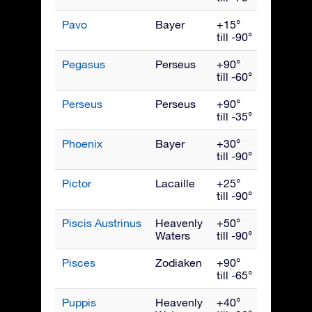
Pavo
Bayer
+15°
Septemb
till -90°
Pegasus
Perseus
+90°
Oktober
till -60°
Perseus
Perseus
+90°
Decemb
till -35°
Phoenix
Bayer
+30°
Novemb
till -90°
Pictor
Lacaille
+25°
Februari
till -90°
Piscis Austrinus
Heavenly
+50°
Oktober
Waters
till -90°
Pisces
Zodiaken
+90°
Novemb
till -65°
Puppis
Heavenly
+40°
Mars