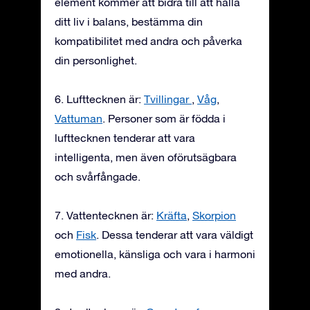
element kommer att bidra till att hålla
ditt liv i balans, bestämma din
kompatibilitet med andra och påverka
din personlighet.
6. Lufttecknen är:
Tvillingar
,
Våg
,
Vattuman
. Personer som är födda i
lufttecknen tenderar att vara
intelligenta, men även oförutsägbara
och svårfångade.
7. Vattentecknen är:
Kräfta
,
Skorpion
och
Fisk
. Dessa tenderar att vara väldigt
emotionella, känsliga och vara i harmoni
med andra.