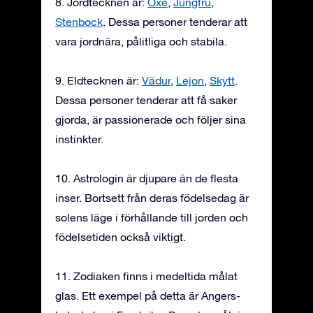
8. Jordtecknen är:
Oxe
,
Jungfru
,
Stenbock
. Dessa personer tenderar att
vara jordnära, pålitliga och stabila.
9. Eldtecknen är:
Vädur
,
Lejon
,
Skytt
.
Dessa personer tenderar att få saker
gjorda, är passionerade och följer sina
instinkter.
10. Astrologin är djupare än de flesta
inser. Bortsett från deras födelsedag är
solens läge i förhållande till jorden och
födelsetiden också viktigt.
11. Zodiaken finns i medeltida målat
glas. Ett exempel på detta är Angers-