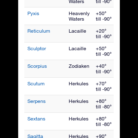
Waters
till -90°
Pyxis
Heavenly
+50°
Mars
Waters
till -90°
Reticulum
Lacaille
+20°
Januari
till -90°
Sculptor
Lacaille
+50°
Novemb
till -90°
Scorpius
Zodiaken
+40°
Juli
till -90°
Scutum
Herkules
+70°
Augusti
till -90°
Serpens
Herkules
+80°
Juli
till -80°
Sextans
Herkules
+80°
April
till -80°
Sagitta
Herkules
+90°
Septemb