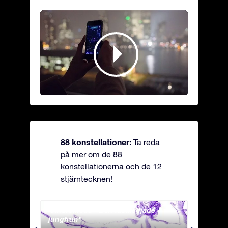
88 konstellationer:
Ta reda
på mer om de 88
konstellationerna och de 12
stjärntecknen!
Andromeda - Den fastkedjade
Antli
jungfrun