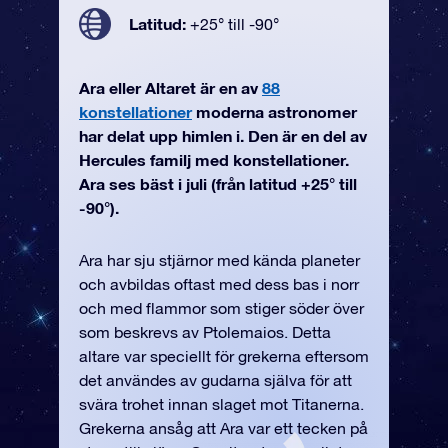
Latitud:
+25° till -90°
Ara eller Altaret är en av
88
konstellationer
moderna astronomer
har delat upp himlen i. Den är en del av
Hercules familj med konstellationer.
Ara ses bäst i juli (från latitud +25° till
-90°).
Ara har sju stjärnor med kända planeter
och avbildas oftast med dess bas i norr
och med flammor som stiger söder över
som beskrevs av Ptolemaios. Detta
altare var speciellt för grekerna eftersom
det användes av gudarna själva för att
svära trohet innan slaget mot Titanerna.
Grekerna ansåg att Ara var ett tecken på