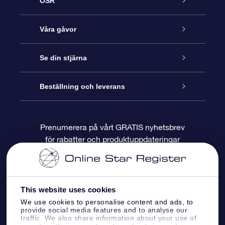
OSR
Kundtjänst
Våra gåvor
Kontakta oss
Online-Stjärngåva
Se din stjärna
Blogg
OSR Gåvopaket
Stjärnregiste
Beställning och leverans
Vanliga frågor
Super Star-gåva
OSR:s App Star Finder
Kundinloggning
Prenumerera på vårt GRATIS nyhetsbrev
för rabatter och produktuppdateringar
Recensioner
OSR Presentkort
Personlig Stjärnsida
Betalningsinformation
Företagspresenter
One Million Stars
Leveransinformation
This website uses cookies
OSR Starsaver
Returpolicy
We use cookies to personalise content and ads, to
provide social media features and to analyse our
traffic. We also share information about your use of