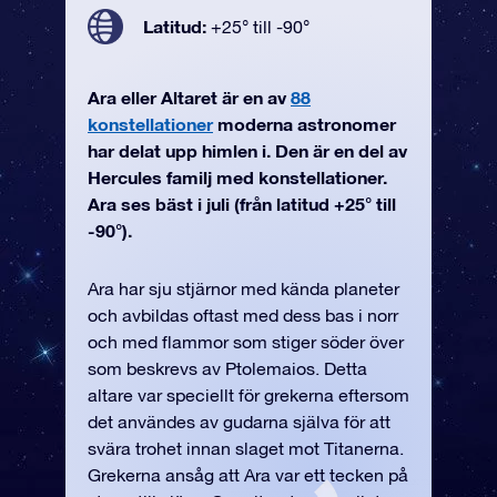
Latitud:
+25° till -90°
Ara eller Altaret är en av
88
konstellationer
moderna astronomer
har delat upp himlen i. Den är en del av
Hercules familj med konstellationer.
Ara ses bäst i juli (från latitud +25° till
-90°).
Ara har sju stjärnor med kända planeter
och avbildas oftast med dess bas i norr
och med flammor som stiger söder över
som beskrevs av Ptolemaios. Detta
altare var speciellt för grekerna eftersom
det användes av gudarna själva för att
svära trohet innan slaget mot Titanerna.
Grekerna ansåg att Ara var ett tecken på