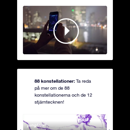
88 konstellationer:
Ta reda
på mer om de 88
konstellationerna och de 12
stjärntecknen!
Andromeda - Den fastkedjade
Antli
jungfrun