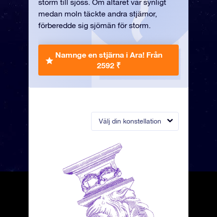
storm till sjöss. Om altaret var synligt
medan moln täckte andra stjärnor,
förberedde sig sjömän för storm.
Namnge en stjärna i Ara!
Från
2592 ₹
Välj din konstellation