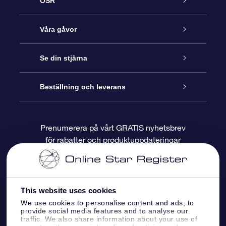
OSR
Kundtjänst
Våra gåvor
Kontakta oss
Online-Stjärngåva
Se din stjärna
Blogg
OSR Gåvopaket
Stjärnregiste
Beställning och leverans
Vanliga frågor
Super Star-gåva
OSR:s App Star Finder
Kundinloggning
Prenumerera på vårt GRATIS nyhetsbrev
för rabatter och produktuppdateringar
Recensioner
OSR Presentkort
Personlig Stjärnsida
Betalningsinformation
Företagspresenter
One Million Stars
Leveransinformation
This website uses cookies
OSR Starsaver
Returpolicy
We use cookies to personalise content and ads, to
provide social media features and to analyse our
traffic. We also share information about your use of