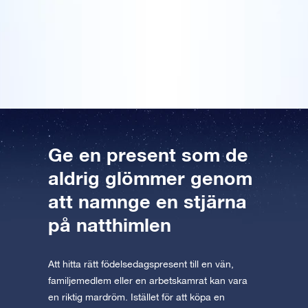
AppStore (iOS)
Play Store (Android)
jag direkt beställde en födelsedagsstjärna till min tjej
kostnadsfria mobila VR-appen finns
också. Det är en riktigt superhäftig present, det känns
Förhandsgranska Stjärnsida
Förhandsgranska OSR Starsaver
Läs vidare
verkligen som om den betyder något speciellt, så jag
tillgänglig för iOS och Android. Ladda ner
vill helt enkelt berätta för varenda människa om den!
appen nu och flyg till stjärnorna!
Besök One Million Stars
Upptäck universum i VR
AppStore (iOS)
Play Store (Android)
Ge en present som de
aldrig glömmer genom
att namnge en stjärna
på natthimlen
Att hitta rätt födelsedagspresent till en vän,
familjemedlem eller en arbetskamrat kan vara
en riktig mardröm. Istället för att köpa en