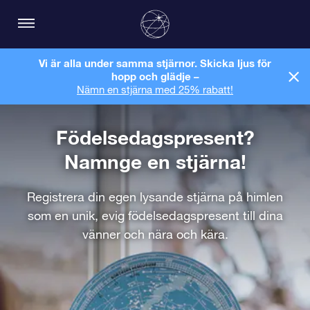
Vi är alla under samma stjärnor. Skicka ljus för
hopp och glädje –
Nämn en stjärna med 25% rabatt!
Födelsedagspresent?
Namnge en stjärna!
Registrera din egen lysande stjärna på himlen
som en unik, evig födelsedagspresent till dina
vänner och nära och kära.