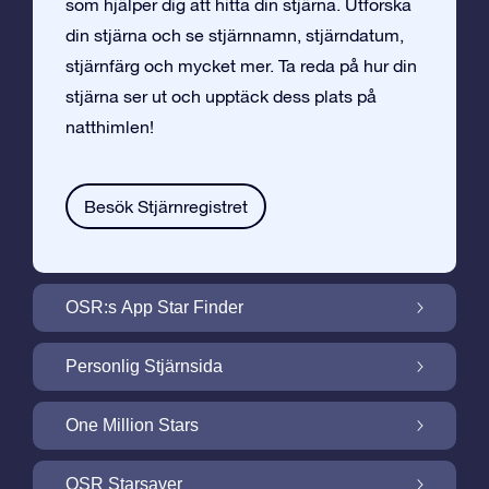
som hjälper dig att hitta din stjärna. Utforska
din stjärna och se stjärnnamn, stjärndatum,
stjärnfärg och mycket mer. Ta reda på hur din
stjärna ser ut och upptäck dess plats på
natthimlen!
Besök Stjärnregistret
OSR:s App Star Finder
Hitta Din Stjärna på Natthimlen med OSR:s
Personlig Stjärnsida
App Star Finder
Gör din Stjärngåva personlig med
One Million Stars
Stjärnsida som är gratis
One Million Stars: Utforska Vårt Galaktiska
OSR Starsaver