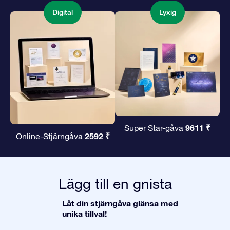
Digital
Lyxig
9611 ₹
Super Star-gåva
2592 ₹
Online-Stjärngåva
Lägg till en gnista
Låt din stjärngåva glänsa med
unika tillval!