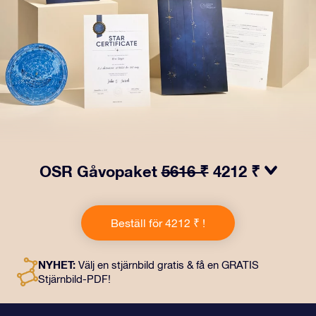
OSR Gåvopaket
5616 ₹
4212 ₹
Få ögon att tindra med vårt OSR- Gåvopaket! I denna
gåva ingår ett vackert kuvert och personliga dokument
Beställ för 4212 ₹ !
som skickas till en adress som du väljer, samt digitala
dokument och fri användning av våra appar. Det är ett
magiskt sätt att ge en evig gåva till vänner och nära och
NYHET:
Välj en stjärnbild gratis & få en GRATIS
kära.
Stjärnbild-PDF!