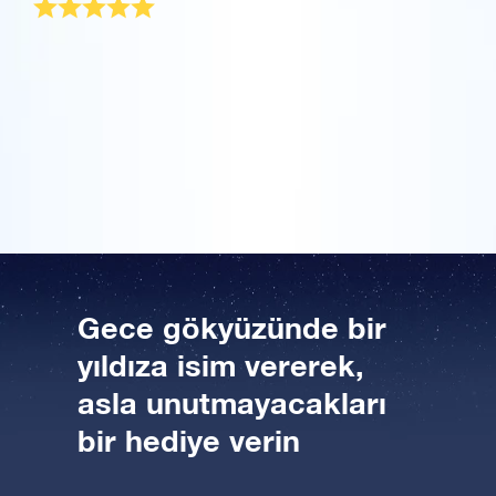
Uygulamayı şimdi indirin ve yıldızlara uçun!
Vay canına, az önce olabilecek en muhteşem doğum
Bir Milyon Yıldız'ı ziyaret edin
günü hediyesini aldım! Bir saniye bile durmadım ve
gidip bir kız arkadaşım için de doğum günü yıldızı
VR sanal gerçeklikle evreni keşfedin
sipariş ettim. Bu tek kelimeyle en şaşırtıcı, en
sembolik hediye, tanıdığım herkese anlatmak için
sabırsızlanıyorum!
AppStore (iOS)
Play Store (Android)
Gece gökyüzünde bir
yıldıza isim vererek,
asla unutmayacakları
bir hediye verin