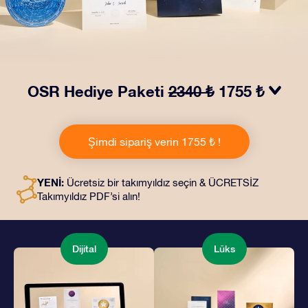
OSR Hediye Paketi
2340 ₺
1755 ₺
OSR Hediye Paketimiz ile gözleri kamaştırın! Güzel bir
zarf içinde kişiye özel hazırlanan belgelerin seçtiğiniz
Şimdi sipariş verin 1755 ₺ !
adrese teslimatı ile çevrimiçi belgeler ve uygulamalara
erişim imkanı bu pakete dahildir. Bu, arkadaşlarınıza ve
sevdiklerinize kalıcı bir hediye vermenin büyüleyici bir
YENİ:
Ücretsiz bir takımyıldız seçin & ÜCRETSİZ
yoludur.
Takımyıldız PDF’si alın!
Dijital
Lüks