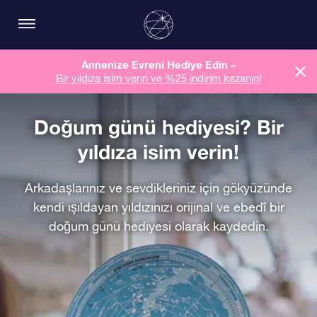
Annenize Evreni Hediye Edin –
Bir yıldıza isim verin ve %25 indirim kazanın!
Doğum günü hediyesi? Bir
yıldıza isim verin!
Arkadaşlarınız ve sevdikleriniz için gökyüzünde
kendi ışıldayan yıldızınızı orijinal ve ebedî bir
doğum günü hediyesi olarak kaydedin.