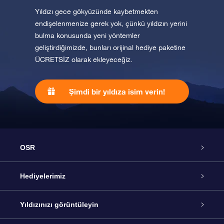
Yıldızı gece gökyüzünde kaybetmekten
endişelenmenize gerek yok, çünkü yıldızın yerini
bulma konusunda yeni yöntemler
geliştirdiğimizde, bunları orijinal hediye paketine
ÜCRETSİZ olarak ekleyeceğiz.
Şimdi bir yıldıza isim verin!
OSR
Hizmet
Hediyelerimiz
İletişim
Çevrimiçi Yıldız Hediyesi
Yıldızınızı görüntüleyin