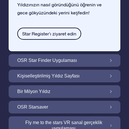
Yıldızınızın nasıl göründüğünü öğrenin ve
gece gökyüzündeki yerini keşfedin!
Star Register'ı ziyaret edin
OSR Star Finder Uygulaması
OSR Star Finder Uygulaması ile Gece
Kişiselleştirilmiş Yıldız Sayfası
Gökyüzünde Kendi Yıldızınızı Bulun
Ucretsiz Yıldız Sayfası ile Yıldız Hediyenizi
Bir Milyon Yıldız
Kişiselleştirin
Bir Milyon Yıldız Galaktik Mahallemizi
OSR Starsaver
Keşfedin
Ekranınızı OSR Starsaver ile aydınlatın
Fly me to the stars VR sanal gerçeklik
uygulaması