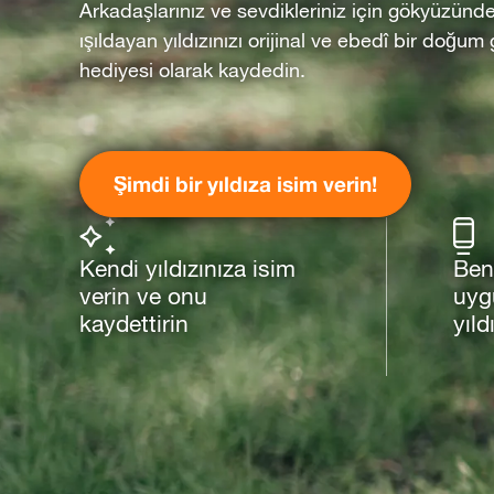
Arkadaşlarınız ve sevdikleriniz için gökyüzünd
ışıldayan yıldızınızı orijinal ve ebedî bir doğum
hediyesi olarak kaydedin.
Şimdi bir yıldıza isim verin!
Kendi yıldızınıza isim
Ben
verin ve onu
uyg
kaydettirin
yıld