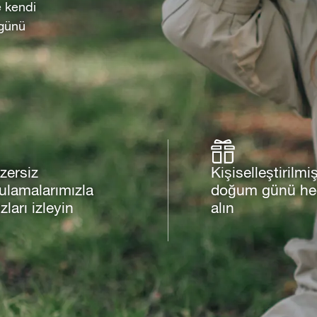
e kendi
 günü
zersiz
Kişiselleştirilmiş
ulamalarımızla
doğum günü hed
ızları izleyin
alın