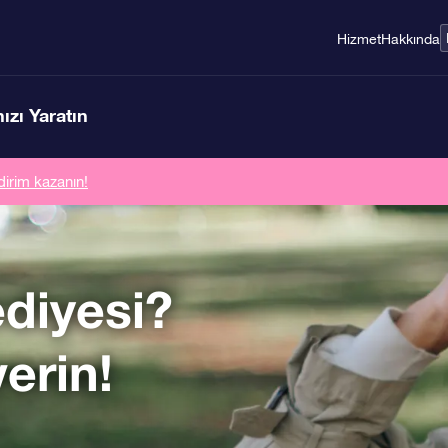
Hizmet
Hakkında
ızı Yaratın
dirim kazanın!
diyesi?
verin!