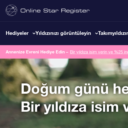
Hediyeler
Yıldızınızı görüntüleyin
Takımyıldızın
Annenize Evreni Hediye Edin –
Bir yıldıza isim verin ve %25 in
Doğum günü he
Bir yıldıza isim 