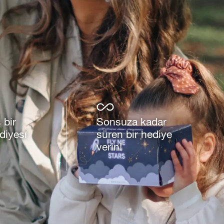
 bir
Sonsuza kadar
iyesi
süren bir hediye
verin!