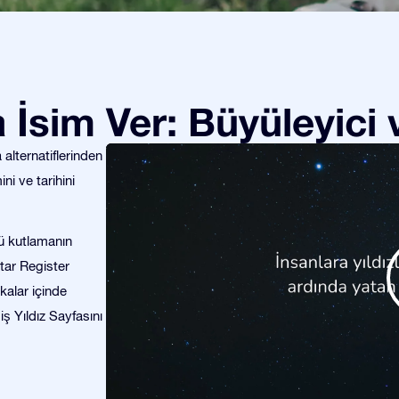
za İsim Ver: Büyüleyici
alternatiflerinden
ini ve tarihini
nü kutlamanın
Star Register
kalar içinde
miş Yıldız Sayfasını