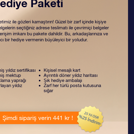
ediye Paketi
miz ile gözleri kamaştırın! Güzel bir zarf içinde kişiye
lgelerin seçtiğiniz adrese teslimatı ile çevrimiçi belgeler
rişim imkanı bu pakete dahildir. Bu, arkadaşlarınıza ve
ıcı bir hediye vermenin büyüleyici bir yoludur.
miş yıldız sertifikası
Kişisel mesajlı kart
lmiş mektup
Ayrıntılı döner yıldız haritası
lama yaprağı
Şık hediye ambalajı
layan yıldız
Zarf her türlü posta kutusuna
sığar
Şimdi sipariş verin 441 kr !