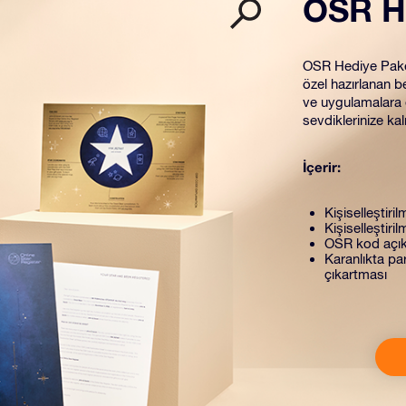
OSR H
OSR Hediye Paketi
özel hazırlanan be
ve uygulamalara e
sevdiklerinize kal
İçerir:
Kişiselleştiril
Kişiselleştiri
OSR kod açık
Karanlıkta par
çıkartması