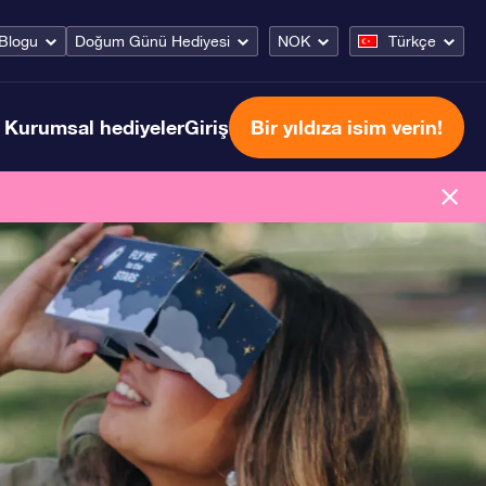
Blogu
Doğum Günü Hediyesi
NOK
Türkçe
Kurumsal hediyeler
Giriş
Bir yıldıza isim verin!