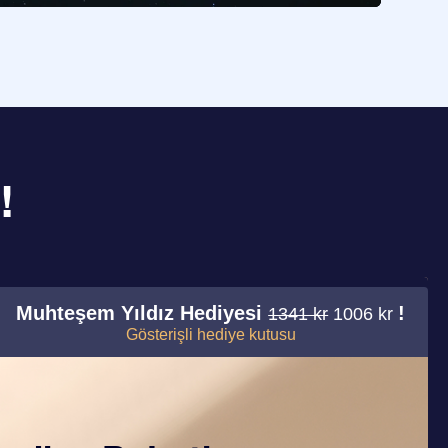
!
Muhteşem Yıldız Hediyesi
!
1341 kr
1006 kr
Gösterişli hediye kutusu