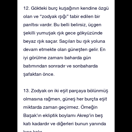
12. Gökteki burç kuşağının kendine özgü
olan ve “zodyak ışığı” tabir edilen bir
parıltısı vardır. Bu belli belirsiz, üçgen
şekilli yumuşak ışık gece gökyüzünde
beyaz ışık saçar. Saçılan bu ışık yoluna
devam etmekte olan güneşten gelir. En
iyi görülme zamanı baharda gün
batımından sonradır ve sonbaharda
şafaktan önce.
13. Zodyak on iki eşit parçaya bölünmüş
olmasına rağmen, güneş her burçta eşit
miktarda zaman geçirmez. Örneğin
Başak’ın ekliptik boylamı Akrep’in beş
katı kadardır ve diğerleri bunun yanında
kısa kalır.