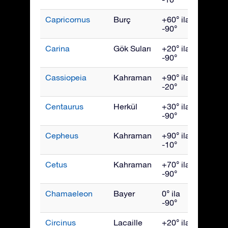
Capricornus
Burç
+60° ila
Eylül
-90°
Carina
Gök Suları
+20° ila
Mart
-90°
Cassiopeia
Kahraman
+90° ila
Kası
-20°
Centaurus
Herkül
+30° ila
May
-90°
Cepheus
Kahraman
+90° ila
Ekim
-10°
Cetus
Kahraman
+70° ila
Aralık
-90°
Chamaeleon
Bayer
0° ila
Nisan
-90°
Circinus
Lacaille
+20° ila
Hazir