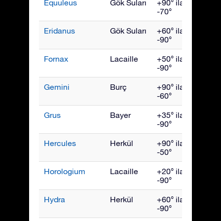
Equuleus
Gök Suları
+90° ila
Eylül
-70°
Eridanus
Gök Suları
+60° ila
Aralık
-90°
Fornax
Lacaille
+50° ila
Aralık
-90°
Gemini
Burç
+90° ila
Şubat
-60°
Grus
Bayer
+35° ila
Ekim
-90°
Hercules
Herkül
+90° ila
July
-50°
Horologium
Lacaille
+20° ila
Aralık
-90°
Hydra
Herkül
+60° ila
Nisan
-90°