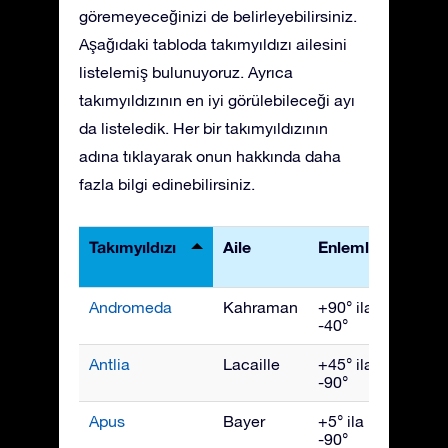
göremeyeceğinizi de belirleyebilirsiniz.
Aşağıdaki tabloda takımyıldızı ailesini
listelemiş bulunuyoruz. Ayrıca
takımyıldızının en iyi görülebileceği ayı
da listeledik. Her bir takımyıldızının
adına tıklayarak onun hakkında daha
fazla bilgi edinebilirsiniz.
Takımyıldızı
Aile
Enlemler
En İyi
Görü
Andromeda
Kahraman
+90° ila
Kası
-40°
Antlia
Lacaille
+45° ila
Nisan
-90°
Apus
Bayer
+5° ila
July
-90°