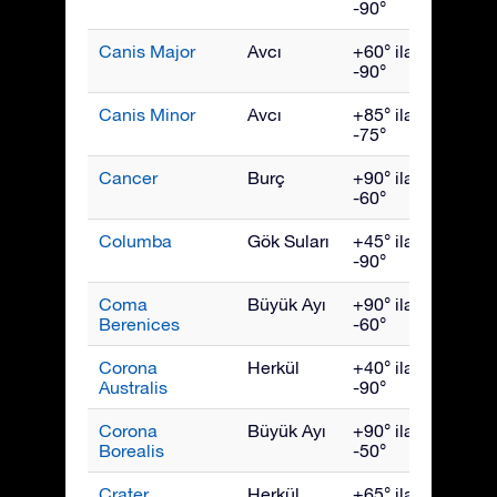
-90°
Canis Major
Avcı
+60° ila
Şubat
-90°
Canis Minor
Avcı
+85° ila
Mart
-75°
Cancer
Burç
+90° ila
Mart
-60°
Columba
Gök Suları
+45° ila
Şubat
-90°
Coma
Büyük Ayı
+90° ila
Mart
Berenices
-60°
Corona
Herkül
+40° ila
Augus
Australis
-90°
Corona
Büyük Ayı
+90° ila
July
Borealis
-50°
Crater
Herkül
+65° ila
Nisan