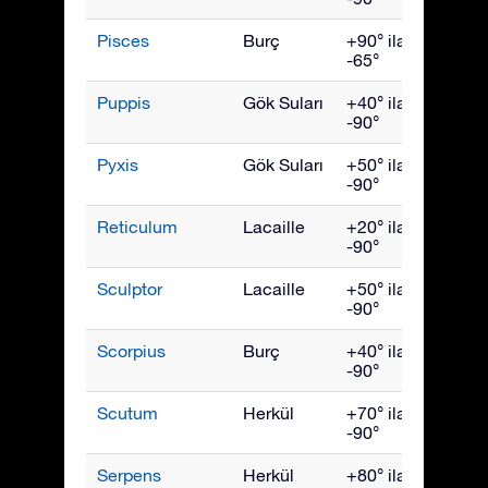
Pisces
Burç
+90° ila
Kası
-65°
Puppis
Gök Suları
+40° ila
Mart
-90°
Pyxis
Gök Suları
+50° ila
Mart
-90°
Reticulum
Lacaille
+20° ila
Ocak
-90°
Sculptor
Lacaille
+50° ila
Kası
-90°
Scorpius
Burç
+40° ila
July
-90°
Scutum
Herkül
+70° ila
Ağust
-90°
Serpens
Herkül
+80° ila
July