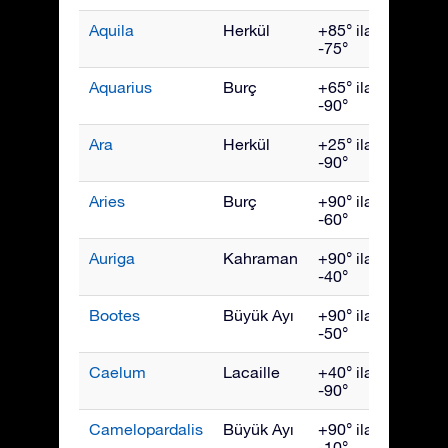
Aquila
Herkül
+85° ila
Eylül
-75°
Aquarius
Burç
+65° ila
Ekim
-90°
Ara
Herkül
+25° ila
July
-90°
Aries
Burç
+90° ila
Aralık
-60°
Auriga
Kahraman
+90° ila
Şubat
-40°
Bootes
Büyük Ayı
+90° ila
Hazir
-50°
Caelum
Lacaille
+40° ila
Ocak
-90°
Camelopardalis
Büyük Ayı
+90° ila
Şubat
-10°