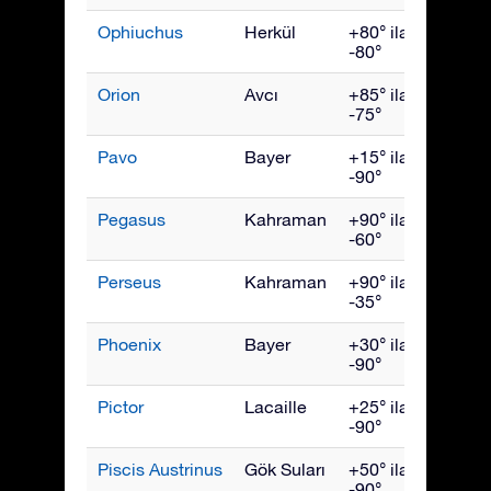
Ophiuchus
Herkül
+80° ila
July
-80°
Orion
Avcı
+85° ila
Ocak
-75°
Pavo
Bayer
+15° ila
Eylül
-90°
Pegasus
Kahraman
+90° ila
Ekim
-60°
Perseus
Kahraman
+90° ila
Aralık
-35°
Phoenix
Bayer
+30° ila
Kası
-90°
Pictor
Lacaille
+25° ila
Şubat
-90°
Piscis Austrinus
Gök Suları
+50° ila
Ekim
-90°