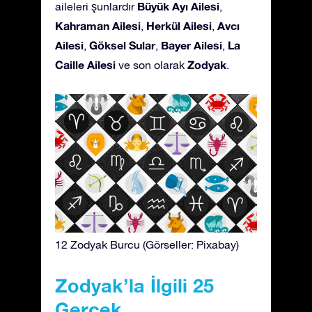
Büyük Ayı Ailesi
aileleri şunlardır
,
Kahraman Ailesi
Herkül Ailesi
Avcı
,
,
Ailesi
Göksel Sular
Bayer Ailesi
La
,
,
,
Caille Ailesi
Zodyak
ve son olarak
.
12 Zodyak Burcu (Görseller: Pixabay)
Zodyak’la İlgili 25
Gerçek