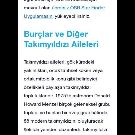
mevcut olan
ücretsiz OSR Star Finder
Uygulamasını
yükleyebilirsiniz.
Burçlar ve Diğer
Takımyıldızı Aileleri
Takımyıldızı aileleri, gök küredeki
yakınlıkları, ortak tarihsel köken veya
ortak mitolojik konu gibi belirleyici
özellikleri paylaşan takımyıldızı
topluluklarıdır. 1975’te astronom Donald
Howard Menzel birçok geleneksel grubu
topladı ve bunları bir avuç grup hâlinde
88 modern takımyıldızını oluşturacak
şekilde yeniden düzenledi. Takımyıldızı