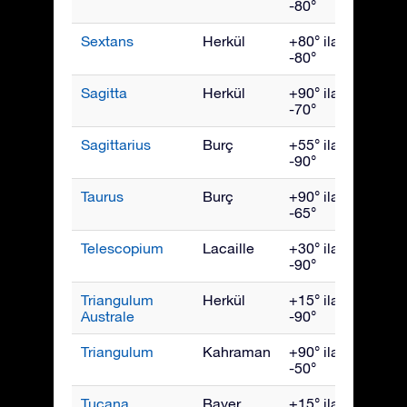
-80°
Sextans
Herkül
+80° ila
Nisan
-80°
Sagitta
Herkül
+90° ila
Eylül
-70°
Sagittarius
Burç
+55° ila
Ağust
-90°
Taurus
Burç
+90° ila
Ocak
-65°
Telescopium
Lacaille
+30° ila
Ağust
-90°
Triangulum
Herkül
+15° ila
July
Australe
-90°
Triangulum
Kahraman
+90° ila
Aralık
-50°
Tucana
Bayer
+15° ila
Kası