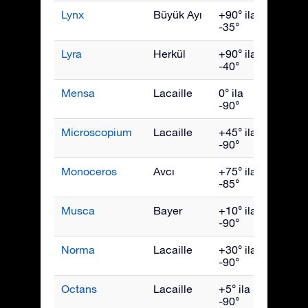
Lynx
Büyük Ayı
+90° ila
Mart
-35°
Lyra
Herkül
+90° ila
Ağust
-40°
Mensa
Lacaille
0° ila
Ocak
-90°
Microscopium
Lacaille
+45° ila
Eylül
-90°
Monoceros
Avcı
+75° ila
Şubat
-85°
Musca
Bayer
+10° ila
Mayıs
-90°
Norma
Lacaille
+30° ila
July
-90°
Octans
Lacaille
+5° ila
Ekim
-90°