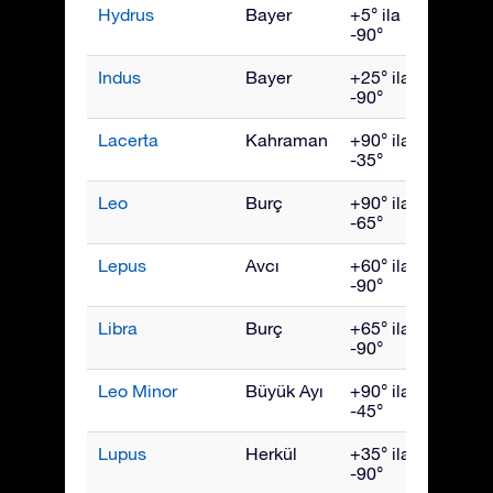
Hydrus
Bayer
+5° ila
Aralık
-90°
Indus
Bayer
+25° ila
Eylül
-90°
Lacerta
Kahraman
+90° ila
Ekim
-35°
Leo
Burç
+90° ila
Nisan
-65°
Lepus
Avcı
+60° ila
Şubat
-90°
Libra
Burç
+65° ila
Hazir
-90°
Leo Minor
Büyük Ayı
+90° ila
Nisan
-45°
Lupus
Herkül
+35° ila
Hazir
-90°