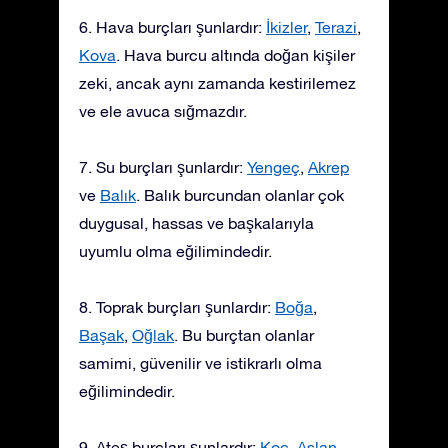
6. Hava burçları şunlardır:
İkizler
,
Terazi
,
Kova
. Hava burcu altında doğan kişiler
zeki, ancak aynı zamanda kestirilemez
ve ele avuca sığmazdır.
7. Su burçları şunlardır:
Yengeç
,
Akrep
ve
Balık
. Balık burcundan olanlar çok
duygusal, hassas ve başkalarıyla
uyumlu olma eğilimindedir.
8. Toprak burçları şunlardır:
Boğa
,
Başak
,
Oğlak
. Bu burçtan olanlar
samimi, güvenilir ve istikrarlı olma
eğilimindedir.
9. Ateş burçları şunlardır:
Koç
,
Aslan
,