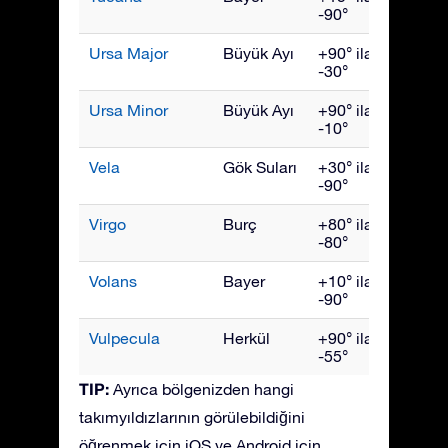
-90°
Ursa Major
Büyük Ayı
+90° ila
Nisan
-30°
Ursa Minor
Büyük Ayı
+90° ila
Hazir
-10°
Vela
Gök Suları
+30° ila
Mart
-90°
Virgo
Burç
+80° ila
Mayıs
-80°
Volans
Bayer
+10° ila
Mart
-90°
Vulpecula
Herkül
+90° ila
Eylül
-55°
TIP:
Ayrıca bölgenizden hangi
takımyıldızlarının görülebildiğini
öğrenmek için iOS ve Android için