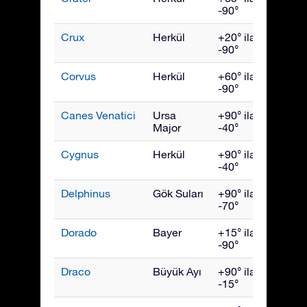
-90°
Crux
Herkül
+20° ila
Mayıs
-90°
Corvus
Herkül
+60° ila
Mayıs
-90°
Canes Venatici
Ursa
+90° ila
Mayıs
Major
-40°
Cygnus
Herkül
+90° ila
Eylül
-40°
Delphinus
Gök Suları
+90° ila
Eylül
-70°
Dorado
Bayer
+15° ila
Ocak
-90°
Draco
Büyük Ayı
+90° ila
July
-15°