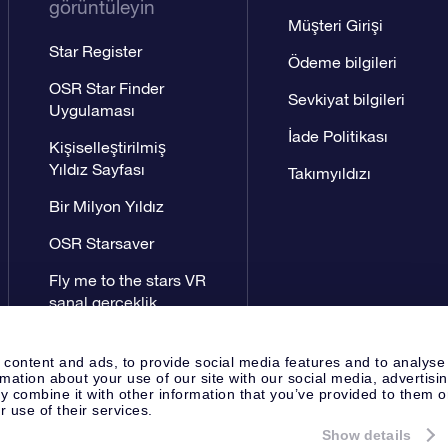
görüntüleyin
Müşteri Girişi
Star Register
Ödeme bilgileri
OSR Star Finder
Sevkiyat bilgileri
Uygulaması
İade Politikası
Kişiselleştirilmiş
Yıldız Sayfası
Takımyıldızı
Bir Milyon Yıldız
OSR Starsaver
Fly me to the stars VR
sanal gerçeklik
uygulaması
 content and ads, to provide social media features and to analyse
rmation about your use of our site with our social media, advertisi
 combine it with other information that you’ve provided to them o
r use of their services.
Show details
Yayın Sayfası
OSR Gizlilik Bildir
Apeldoorn, The Netherlands