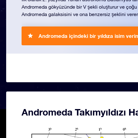
Andromeda gökyüzünde bir V şekli oluşturur ve çoğu 
Andromeda galaksisini ve ona benzersiz şeklini veren 9
Andromeda içindeki bir yıldıza isim verin
Andromeda Takımyıldızı Ha