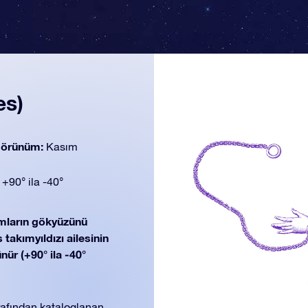
es)
 görünüm:
Kasım
:
+90° ila -40°
mların gökyüzünü
takımyıldızı ailesinin
ür (+90° ila -40°
rafından kataloglanan