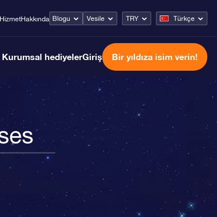
Blogu
Vesile
TRY
Türkçe
Hizmet
Hakkında
Kurumsal hediyeler
Giriş
Bir yıldıza isim verin!
nses