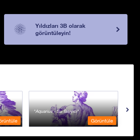
Yıldızları 3B olarak
görüntüleyin!
Aquarius - Su Taşıyıcı
Ara 
örüntüle
Görüntüle