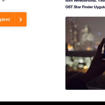
isim verebilirsiniz. Yı
OST Star Finder Uygula
tirin!