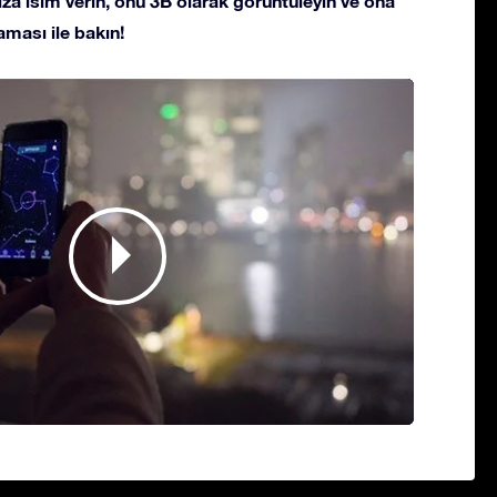
ldıza isim verin, onu 3B olarak görüntüleyin ve ona
ması ile bakın!