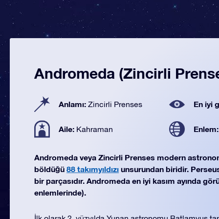
Andromeda (Zincirli Prens
Anlamı:
En iyi
Zincirli Prenses
Aile:
Enlem
Kahraman
Andromeda veya Zincirli Prenses modern astrono
böldüğü
88 takımyıldızı
unsurundan biridir. Perseus 
bir parçasıdır. Andromeda en iyi kasım ayında görün
enlemlerinde).
İlk olarak 2. yüzyılda Yunan astronomu Batlamyus ta