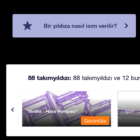
Bir yıldıza nasıl isim verilir?
88 takımyıldızı:
88 takımyıldızı ve 12 bur
Antlia - Hava Pompası
Apus - 
ntüle
Görüntüle