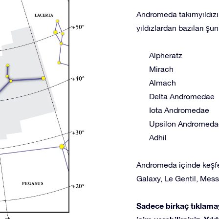
Andromeda takımyıldızı o
yıldızlardan bazıları şunl
Alpheratz
Mirach
Almach
Delta Andromedae
Iota Andromedae
Upsilon Andromeda
Adhil
Andromeda içinde keşfe
Galaxy, Le Gentil, Mes
Sadece birkaç tıklamay