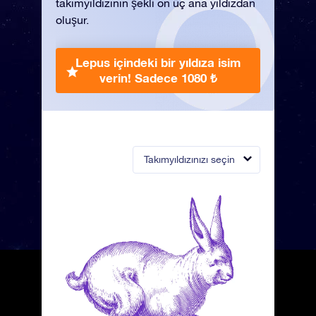
takımyıldızının şekli on üç ana yıldızdan
oluşur.
Lepus içindeki bir yıldıza isim
verin!
Sadece 1080 ₺
Takımyıldızınızı seçin