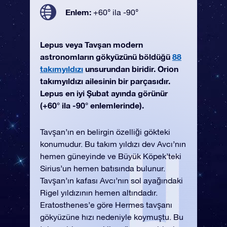
Enlem:
+60° ila -90°
Lepus veya Tavşan modern
astronomların gökyüzünü böldüğü
88
takımyıldızı
unsurundan biridir. Orion
takımyıldızı ailesinin bir parçasıdır.
Lepus en iyi Şubat ayında görünür
(+60° ila -90° enlemlerinde).
Tavşan’ın en belirgin özelliği gökteki
konumudur. Bu takım yıldızı dev Avcı’nın
hemen güneyinde ve Büyük Köpek’teki
Sirius’un hemen batısında bulunur.
Tavşan’ın kafası Avcı’nın sol ayağındaki
Rigel yıldızının hemen altındadır.
Eratosthenes’e göre Hermes tavşanı
gökyüzüne hızı nedeniyle koymuştu. Bu