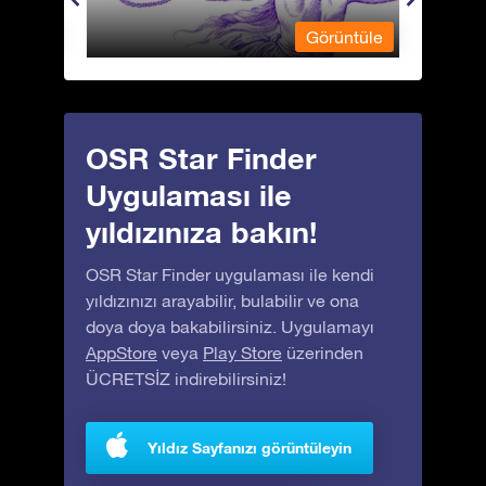
üntüle
Görüntüle
OSR Star Finder
Uygulaması ile
yıldızınıza bakın!
OSR Star Finder uygulaması ile kendi
yıldızınızı arayabilir, bulabilir ve ona
doya doya bakabilirsiniz. Uygulamayı
AppStore
veya
Play Store
üzerinden
ÜCRETSİZ indirebilirsiniz!
Yıldız Sayfanızı görüntüleyin