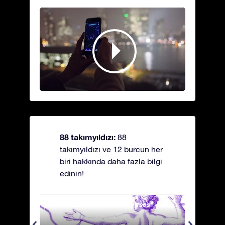
88 takımyıldızı:
88
takımyıldızı ve 12 burcun her
biri hakkında daha fazla bilgi
edinin!
Andromeda - Zincirli Prenses
Antli