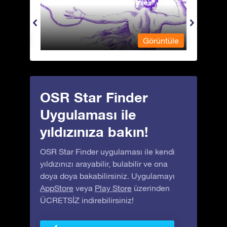
Andromeda - Zincirli Prenses
Antli
üntüle
Görüntüle
OSR Star Finder
Uygulaması ile
yıldızınıza bakın!
OSR Star Finder uygulaması ile kendi
yıldızınızı arayabilir, bulabilir ve ona
doya doya bakabilirsiniz. Uygulamayı
AppStore
veya
Play Store
üzerinden
ÜCRETSİZ indirebilirsiniz!