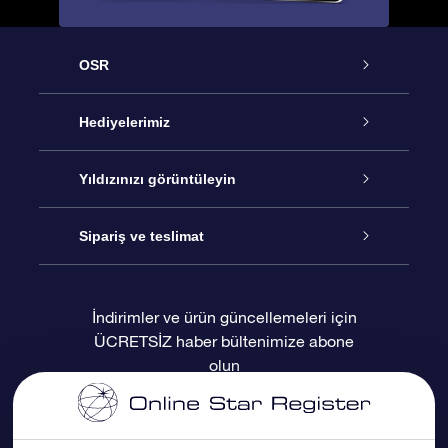
OSR
Hizmet
Hediyelerimiz
İletişim
Çevrimiçi Yıldız Hediyesi
Yıldızınızı görüntüleyin
Blogu
OSR Hediye Paketi
Star Register
Sipariş ve teslimat
Sıkça Sorulan Sorular
Muhteşem Yıldız Hediyesi
OSR Star Finder Uygulaması
Müşteri Girişi
İndirimler ve ürün güncellemeleri için
ÜCRETSİZ haber bültenimize abone
Değerlendirmeler
OSR Hediye Kartı
Kişiselleştirilmiş Yıldız Sayfası
Ödeme bilgileri
olun
Kurumsal hediyeler
Bir Milyon Yıldız
Sevkiyat bilgileri