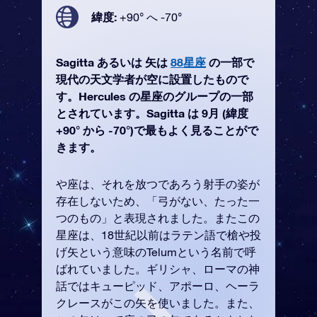
緯度:
+90° へ -70°
Sagitta あるいは 矢は
88星座
の一部で
現代の天文学者が空に設置したもので
す。Hercules の星座のグループの一部
とされています。Sagitta は 9月 (緯度
+90° から -70°)で最もよく見ることがで
きます。
や座は、それを放つであろう射手の姿が
存在しないため、「弓がない、たった一
つのもの」と表現されました。またこの
星座は、18世紀以前はラテン語で槍や投
げ矢という意味のTelumという名前で呼
ばれていました。ギリシャ、ローマの神
話ではキューピッド、アポーロ、ヘーラ
クレースがこの矢を使いました。また、