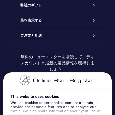
カスタマーサービス
弊社のギフト
お問い合わせ
Online Starギフト
星を表示する
ブログ
OSRギフトパック
星の登録
ご注文と配送
よくあるご質問
Super Star Gift
OSR Star Finderアプリ
カスタマーログイン
無料のニュースレターを購読して、ディ
スカウントと最新の製品情報を獲得しま
OSR ギフトカード
レビュー
カスタマイズされたStar Page
お支払いに関する情報
しょう。
法人ギフト
One Million Stars
配送に関する情報
OSR Starsaver
返品ポリシ
This website uses cookies
We use cookies to personalise content and ads, to
provide social media features and to analyse our
星間飛行VRアプリ
星座
traffic. We also share information about your use of
our site with our social media, advertising and