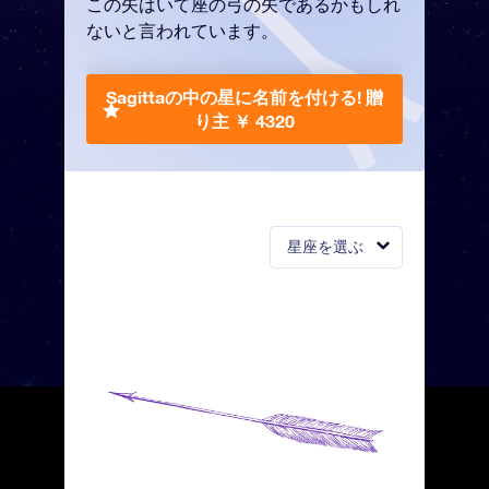
この矢はいて座の弓の矢であるかもしれ
ないと言われています。
Sagittaの中の星に名前を付ける!
贈
り主 ￥ 4320
星座を選ぶ