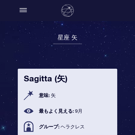
星座 矢
Sagitta (矢)
意味:
矢
最もよく見える:
9月
グループ:
ヘラクレス