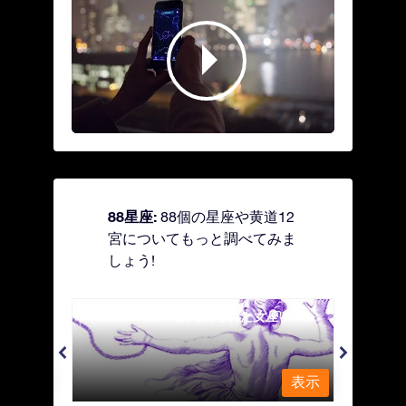
88星座:
88個の星座や黄道12
宮についてもっと調べてみま
しょう!
Andromeda - 鎖で縛られた女座
Antl
表示
表示