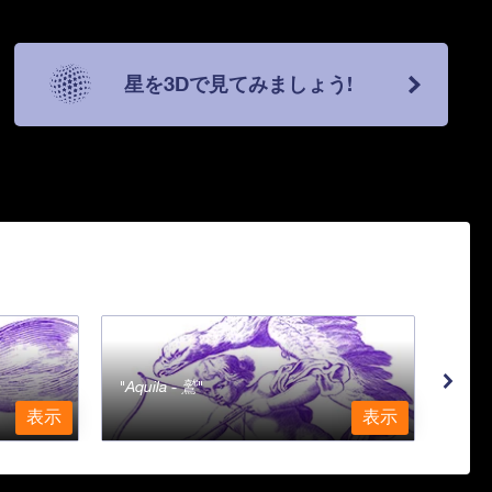
星を3Dで見てみましょう!
Aquila - 鷲
Aqu
表示
表示