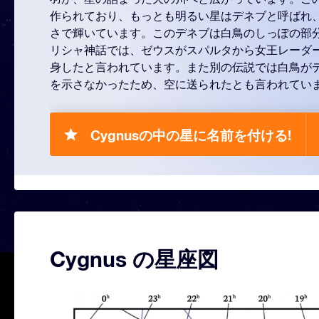
作られており、もっとも明るい星はデネブと呼ばれ、太
さで輝いています。このデネブは白鳥のしっぽの部
リシャ神話では、ゼウスがスパルタから女王レーダ
身したと言われています。また別の伝説では白鳥が
を示さなかったため、空に送られたとも言われてい
Cygnusの中の星に名前を付ける!
Cygnus の星座図