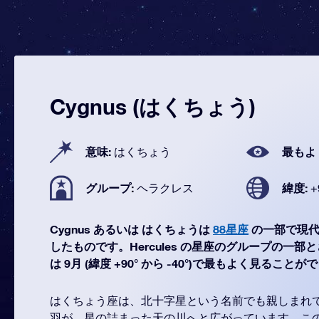
Cygnus (はくちょう)
意味:
最もよ
はくちょう
グループ:
緯度:
ヘラクレス
+
Cygnus あるいは はくちょうは
88星座
の一部で現代
したものです。Hercules の星座のグループの一部と
は 9月 (緯度 +90° から -40°)で最もよく見ること
はくちょう座は、北十字星という名前でも親しまれ
羽が、星の詰まった天の川へと広がっています。この