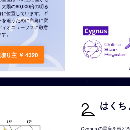
陽の60,000倍の明る
分に位置しています。ギ
ーを追うために白鳥に変
ディオニューソスに敬意
ます。
贈り主 ￥ 4320
はくちょ
Cygnus の星座を