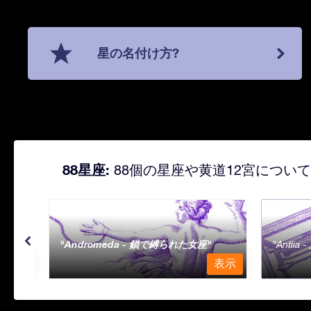
星の名付け方?
88星座:
88個の星座や黄道12宮につい
Andromeda - 鎖で縛られた女座
Antli
表示
表示