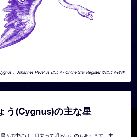
Cygnus 、Johannes Hevelius による- Online Star Register ©による改作
う(Cygnus)の主な星
形どる星々の中には、目立って明るいものもあります。主