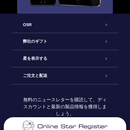
OSR
カスタマーサービス
弊社のギフト
お問い合わせ
Online Starギフト
星を表示する
ブログ
OSRギフトパック
星の登録
ご注文と配送
よくあるご質問
Super Star Gift
OSR Star Finderアプリ
カスタマーログイン
無料のニュースレターを購読して、ディ
スカウントと最新の製品情報を獲得しま
OSR ギフトカード
レビュー
カスタマイズされたStar Page
お支払いに関する情報
しょう。
法人ギフト
One Million Stars
配送に関する情報