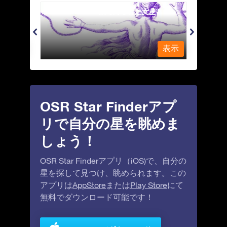
Andromeda - 鎖で縛られた女座
Antl
表示
表示
OSR Star Finderアプ
リで自分の星を眺めま
しょう！
OSR Star Finderアプリ（iOS)で、自分の
星を探して見つけ、眺められます。この
アプリは
AppStore
または
Play Store
にて
無料でダウンロード可能です！