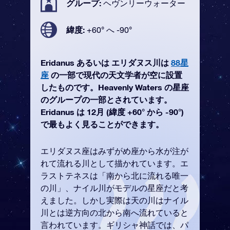
グループ:
ヘヴンリーウォーター
緯度:
+60° へ -90°
Eridanus あるいは エリダヌス川は
88星
座
の一部で現代の天文学者が空に設置
したものです。Heavenly Waters の星座
のグループの一部とされています。
Eridanus は 12月 (緯度 +60° から -90°)
で最もよく見ることができます。
エリダヌス座はみずがめ座から水が注が
れて流れる川として描かれています。エ
ラストテネスは「南から北に流れる唯一
の川」、ナイル川がモデルの星座だと考
えました。しかし実際は天の川はナイル
川とは逆方向の北から南へ流れていると
言われています。ギリシャ神話では、パ