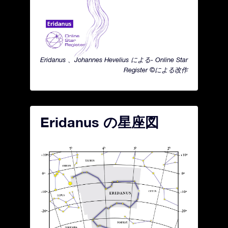
Eridanus 、Johannes Hevelius による- Online Star
Register ©による改作
Eridanus の星座図