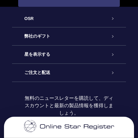
OSR
カスタマーサービス
弊社のギフト
お問い合わせ
Online Starギフト
星を表示する
ブログ
OSRギフトパック
星の登録
ご注文と配送
よくあるご質問
Super Star Gift
OSR Star Finderアプリ
カスタマーログイン
無料のニュースレターを購読して、ディ
スカウントと最新の製品情報を獲得しま
OSR ギフトカード
レビュー
カスタマイズされたStar Page
お支払いに関する情報
しょう。
法人ギフト
One Million Stars
配送に関する情報