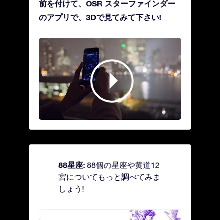
前を付けて、OSR スターファインダー
のアプリで、3Dで見てみて下さい!
88星座:
88個の星座や黄道12
宮についてもっと調べてみま
しょう!
Andromeda - 鎖で縛られた女座
Antl