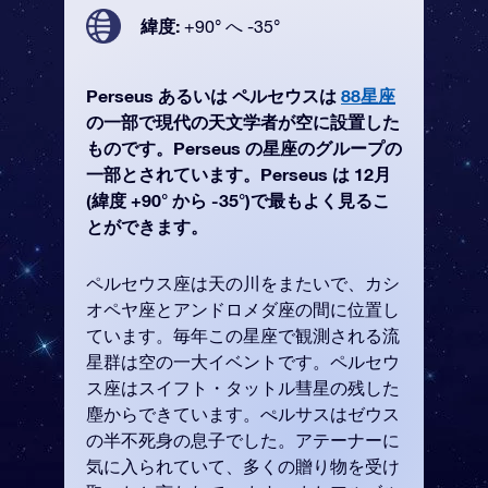
緯度:
+90° へ -35°
Perseus あるいは ペルセウスは
88星座
の一部で現代の天文学者が空に設置した
ものです。Perseus の星座のグループの
一部とされています。Perseus は 12月
(緯度 +90° から -35°)で最もよく見るこ
とができます。
ペルセウス座は天の川をまたいで、カシ
オペヤ座とアンドロメダ座の間に位置し
ています。毎年この星座で観測される流
星群は空の一大イベントです。ペルセウ
ス座はスイフト・タットル彗星の残した
塵からできています。ぺルサスはゼウス
の半不死身の息子でした。アテーナーに
気に入られていて、多くの贈り物を受け