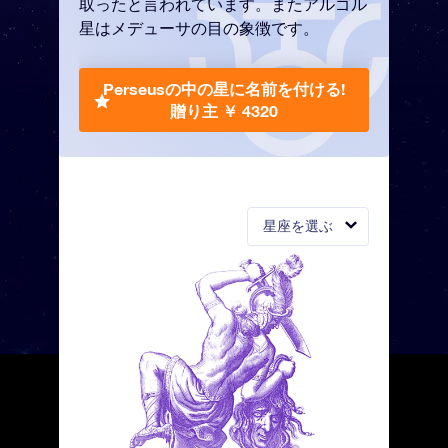
取ったと言われています。またアルゴル
星はメデューサの目の象徴です。
Perseusの中の星に名前を付ける!
贈り主 ￥ 4320
星座を選ぶ