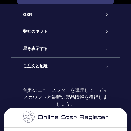
OSR
カスタマーサービス
弊社のギフト
お問い合わせ
Online Starギフト
星を表示する
ブログ
OSRギフトパック
星の登録
ご注文と配送
よくあるご質問
Super Star Gift
OSR Star Finderアプリ
カスタマーログイン
無料のニュースレターを購読して、ディ
スカウントと最新の製品情報を獲得しま
OSR ギフトカード
レビュー
カスタマイズされたStar Page
お支払いに関する情報
しょう。
法人ギフト
One Million Stars
配送に関する情報