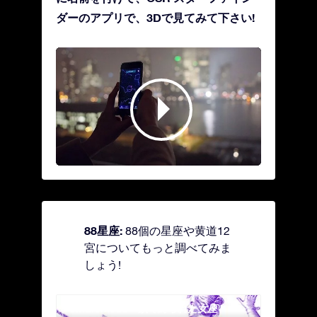
ダーのアプリで、3Dで見てみて下さい!
88星座:
88個の星座や黄道12
宮についてもっと調べてみま
しょう!
Andromeda - 鎖で縛られた女座
Antl