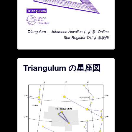
Triangulum 、Johannes Hevelius による- Online
Star Register ©による改作
Triangulum の星座図