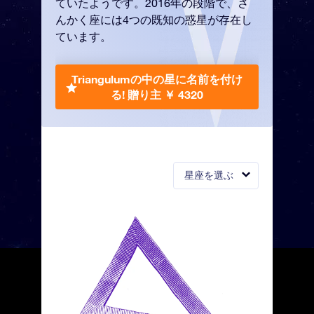
ていたようです。2016年の段階で、さ
んかく座には4つの既知の惑星が存在し
ています。
Triangulumの中の星に名前を付け
る!
贈り主 ￥ 4320
星座を選ぶ