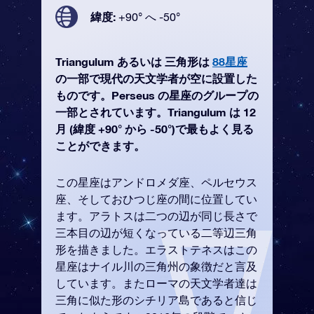
緯度:
+90° へ -50°
Triangulum あるいは 三角形は
88星座
の一部で現代の天文学者が空に設置した
ものです。Perseus の星座のグループの
一部とされています。Triangulum は 12
月 (緯度 +90° から -50°)で最もよく見る
ことができます。
この星座はアンドロメダ座、ペルセウス
座、そしておひつじ座の間に位置してい
ます。アラトスは二つの辺が同じ長さで
三本目の辺が短くなっている二等辺三角
形を描きました。エラストテネスはこの
星座はナイル川の三角州の象徴だと言及
しています。またローマの天文学者達は
三角に似た形のシチリア島であると信じ