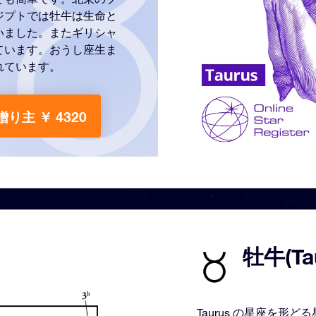
ジプトでは牡牛は生命と
いました。またギリシャ
ています。おうし座生ま
れています。
贈り主 ￥ 4320
牡牛(T
Taurus の星座を