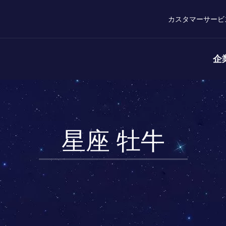
カスタマーサービ
企
星座 牡牛