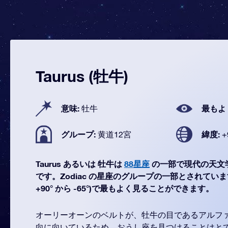
Taurus (牡牛)
意味:
最もよ
牡牛
グループ:
緯度:
黄道12宮
+
Taurus あるいは 牡牛は
88星座
の一部で現代の天文
です。Zodiac の星座のグループの一部とされています。T
+90° から -65°)で最もよく見ることができます。
オーリーオーンのベルトが、牡牛の目であるアルフ
向に向いているため、おうし座を見つけることはと