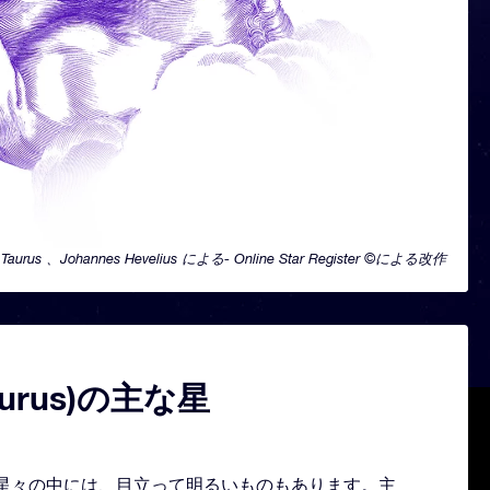
Taurus 、Johannes Hevelius による- Online Star Register ©による改作
aurus)の主な星
形どる星々の中には、目立って明るいものもあります。主