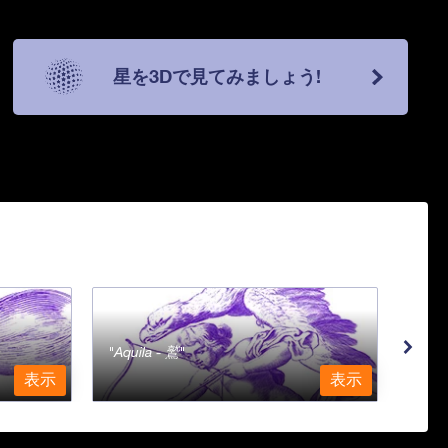
星を3Dで見てみましょう!
Aquila - 鷲
Aqu
表示
表示