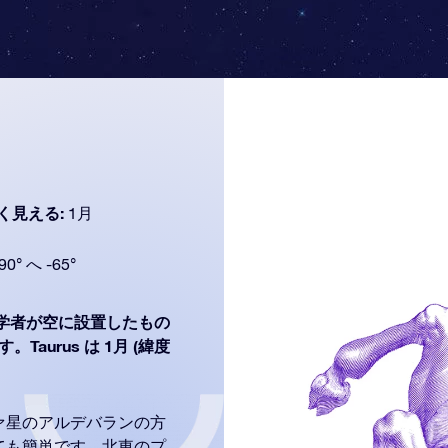
く見える:
1月
90° へ -65°
学者が空に設置したもの
aurus は 1月 (緯度
ァ星のアルデバランの方
ても簡単です。北東のプ