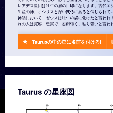
レアデス星団は牡牛の肩の目印になります。古代エ
生産の神、オシリスと深い関係にあると信じられて
神話において、ゼウスは牡牛の姿に化けたと言われ
れの人は寛容、忠実で、忍耐強く、粘り強いと言わ
Taurusの中の星に名前を付ける!
Taurus の星座図