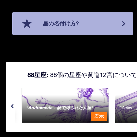
星の名付け方?
88星座:
88個の星座や黄道12宮につい
Andromeda - 鎖で縛られた女座
Antli
表示
表示