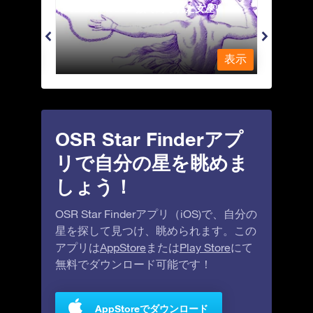
Andromeda - 鎖で縛られた女座
Antl
表示
表示
OSR Star Finderアプ
リで自分の星を眺めま
しょう！
OSR Star Finderアプリ（iOS)で、自分の
星を探して見つけ、眺められます。この
アプリは
AppStore
または
Play Store
にて
無料でダウンロード可能です！
AppStoreでダウンロード