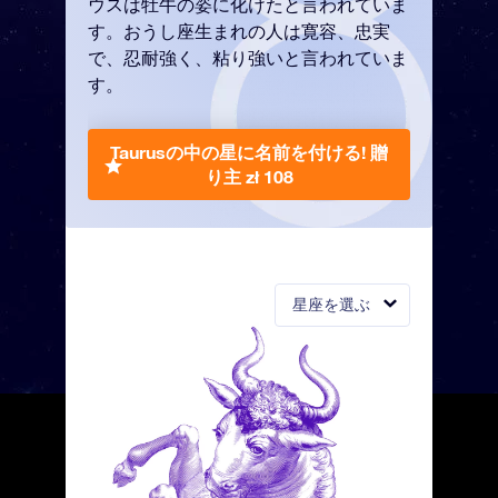
ウスは牡牛の姿に化けたと言われていま
す。おうし座生まれの人は寛容、忠実
で、忍耐強く、粘り強いと言われていま
す。
Taurusの中の星に名前を付ける!
贈
り主 zł 108
星座を選ぶ