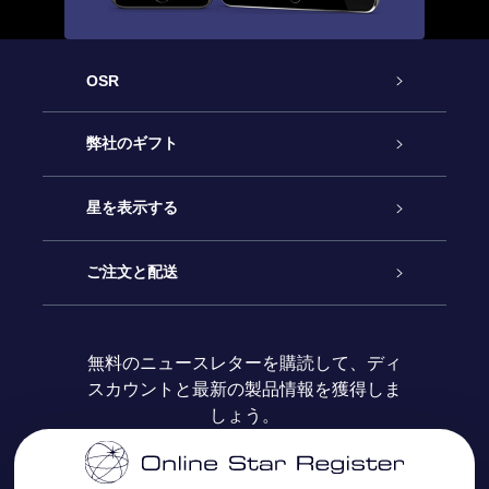
OSR
カスタマーサービス
弊社のギフト
お問い合わせ
Online Starギフト
星を表示する
ブログ
OSRギフトパック
星の登録
ご注文と配送
よくあるご質問
Super Star Gift
OSR Star Finderアプリ
カスタマーログイン
無料のニュースレターを購読して、ディ
スカウントと最新の製品情報を獲得しま
OSR ギフトカード
レビュー
カスタマイズされたStar Page
お支払いに関する情報
しょう。
法人ギフト
One Million Stars
配送に関する情報