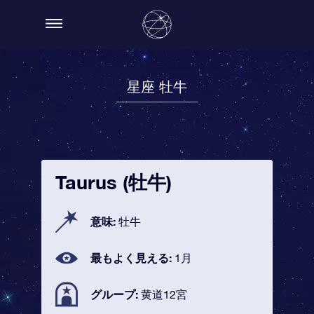
星座 牡牛
Taurus (牡牛)
意味:
牡牛
最もよく見える:
1月
グループ:
黄道12宮