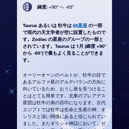
緯度:
+90° へ -65°
Taurus あるいは 牡牛は
88星座
の一部
で現代の天文学者が空に設置したもので
す。Zodiac の星座のグループの一部と
されています。Taurus は 1月 (緯度 +90°
から -65°)で最もよく見ることができま
す。
オーリーオーンのベルトが、牡牛の目で
あるアルファ星のアルデバランの方向に
向いているため、おうし座を見つけるこ
とはとても簡単です。北東のプレアデス
星団は牡牛の肩の目印になります。古代
エジプトでは牡牛は生命と生産の神、オ
シリスと深い関係にあると信じられてい
ました。またギリシャ神話において、ゼ