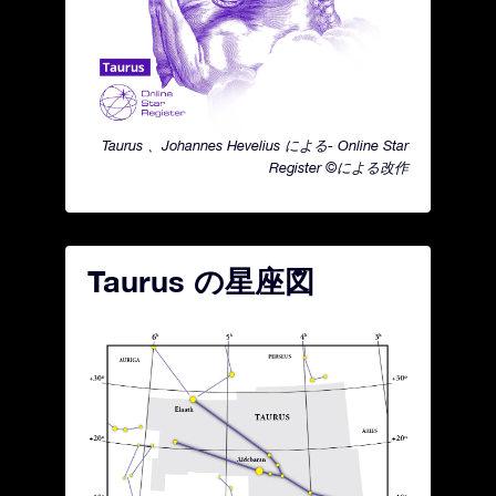
Taurus 、Johannes Hevelius による- Online Star
Register ©による改作
Taurus の星座図