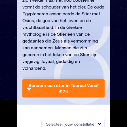
zich verder naar het noordoosten en
vormt de schouder van het dier. De oude
Egyptenaren associeerde de Stier met
Osiris, de god van het leven en de
vruchtbaarheid. In de Griekse
mythologie is de Stier een van de
gedaantes die Zeus als vermomming
kan aannemen. Mensen die zijn
geboren in het teken van de Stier zijn
vrijgevig, loyaal, geduldig en
volhardend.
Benoem een ster in Taurus!
Vanaf
€ 24
Selecteer jouw constellatie