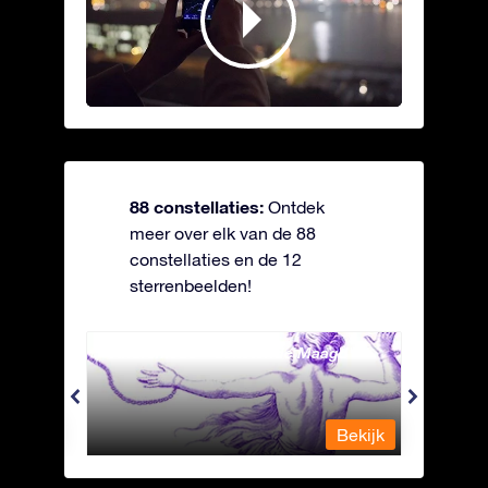
88 constellaties:
Ontdek
meer over elk van de 88
constellaties en de 12
sterrenbeelden!
Andromeda - Geketende Maagd
Antli
Bekijk
Bekijk