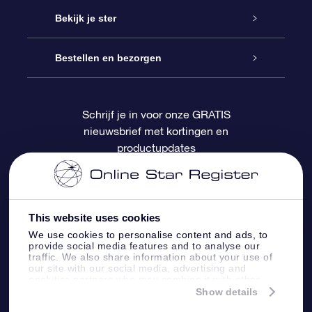
Contact
Online Star Gift
Bekijk je ster
Blog
OSR Cadeaupakket
Sterrenregister
Bestellen en bezorgen
Veelgestelde vragen
Super Ster Cadeau
OSR Star Finder App
Klantenlogin
Schrijf je in voor onze GRATIS
nieuwsbrief met kortingen en
OSR Recensies
OSR Cadeaukaart
Gepersonaliseerde sterrenpagina
Betalingsinformatie
productupdates
Relatiegeschenken
One Million Stars
Verzendinformatie
OSR Starsaver
Retourbeleid
This website uses cookies
We use cookies to personalise content and ads, to
provide social media features and to analyse our
Fly me to the Stars App
Constellaties
traffic. We also share information about your use of
our site with our social media, advertising and
analytics partners who may combine it with other
information that you’ve provided to them or that
Show details
they’ve collected from your use of their services.
Online Star Register BV
- Laan van de Maagd