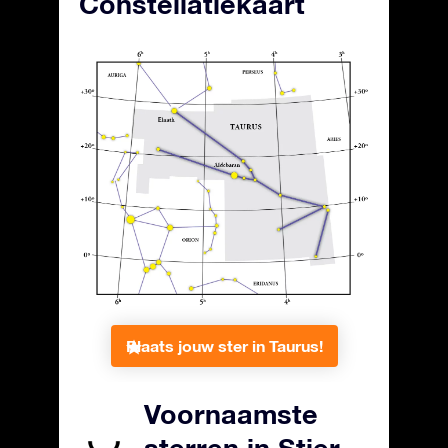
Constellatiekaart
Plaats jouw ster in Taurus!
Voornaamste