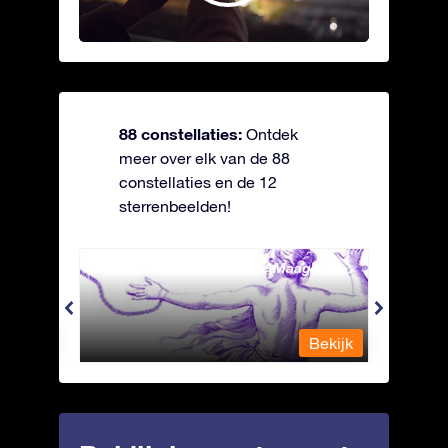
88 constellaties:
Ontdek
meer over elk van de 88
constellaties en de 12
sterrenbeelden!
Andromeda - Geketende Maagd
Antli
Bekijk
Bekijk