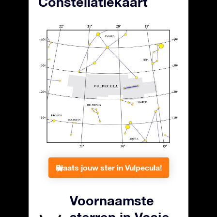
Constellatiekaart
Plaats jouw ster in Vulpecula!
Voornaamste