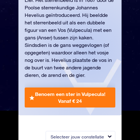
Lier. Het sterrenbeeld is in 1687 door de
Poolse sterrenkundige Johannes
Hevelius geïntroduceerd. Hij beeldde
het sterrenbeeld uit als een dubbele
figuur van een Vos (Vulpecula) met een
gans (Anser) tussen zijn kaken.
Sindsdien is de gans weggevlogen (of
opgegeten) waardoor alleen het vosje
nog over is. Hevelius plaatste de vos in
de buurt van twee andere jagende
dieren, de arend en de gier.
Benoem een ster in Vulpecula!
Vanaf € 24
Selecteer jouw constellatie