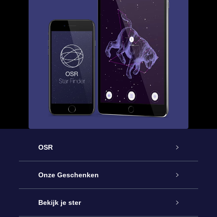
OSR
Service
Onze Geschenken
Contact
Online Star Gift
Bekijk je ster