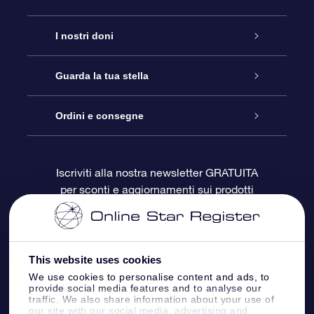
Assistenza
I nostri doni
Contattaci
Online Star Gift
Guarda la tua stella
Blog
Pacchetto regalo OSR
Registro stellare
Ordini e consegne
Domande frequenti
Super Star Gift
App OSR Star Finder
Login Cliente
Iscriviti alla nostra newsletter GRATUITA
per sconti e aggiornamenti sui prodotti
OSR Recensioni
Gift Card OSR
Star Page personalizzata
Informazioni di Pagamento
Doni aziendali
One Million Stars
Informazioni di Spedizione
This website uses cookies
OSR Starsaver
Politica di reso
We use cookies to personalise content and ads, to
provide social media features and to analyse our
traffic. We also share information about your use of
our site with our social media, advertising and
App VR ‘Fly me to the stars’
Costellazioni