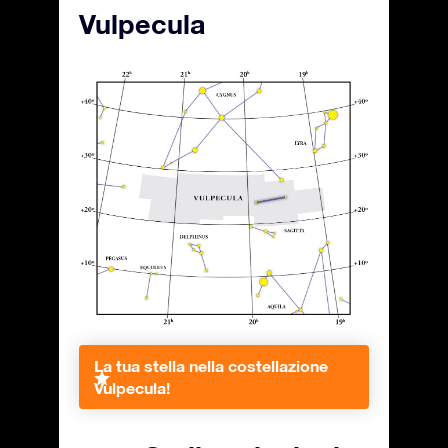
Vulpecula
La tua stella nella costellazione
Vulpecula!