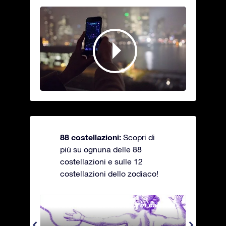
88 costellazioni:
Scopri di
più su ognuna delle 88
costellazioni e sulle 12
costellazioni dello zodiaco!
Andromeda - La fanciulla in catene
Antli