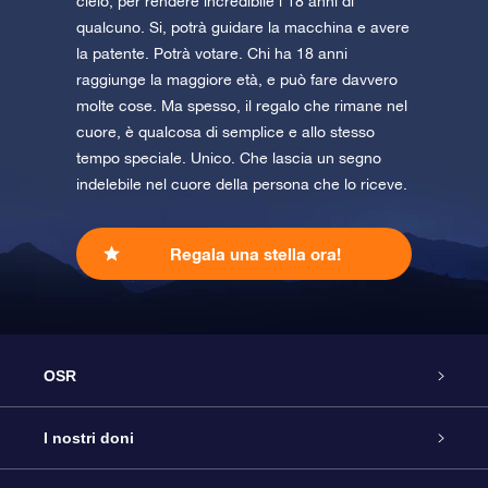
cielo, per rendere incredibile i 18 anni di
qualcuno. Si, potrà guidare la macchina e avere
la patente. Potrà votare. Chi ha 18 anni
raggiunge la maggiore età, e può fare davvero
molte cose. Ma spesso, il regalo che rimane nel
cuore, è qualcosa di semplice e allo stesso
tempo speciale. Unico. Che lascia un segno
indelebile nel cuore della persona che lo riceve.
Regala una stella ora!
OSR
Assistenza
I nostri doni