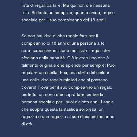
AppStore (iOS)
Play Store (Android)
la tua stella speciale, visualizza i dettagli e
lista di regali da fare. Ma qui non c’è nessuna
condividili con i tuoi cari. L’applicazione
Scopri di più
lista. Soltanto un semplice, quanto unico, regalo
Anteprima di una Star Page
mobile VR gratuita è disponibile per
Anteprima di OSR Starsaver
speciale per il suo compleanno dei 18 anni!
dispositivi iOS e Android. Scarica subito l’app
Visita One Million Stars
e vola alla volta delle stelle!
Se non hai idee di che regalo fare per il
compleanno di 18 anni di una persona a te
cara, sappi che esistono moltissimi regali che
Scopri l’universo in VR
sfociano nella banalità. C’è invece uno che è
talmente originale che splende per sempre! Puoi
regalare una stella! E si, una stella del cielo è
AppStore (iOS)
Play Store (Android)
una delle idee regalo migliori che si possano
trovare! Trova per il suo compleanno un regalo
perfetto, un dono che saprà fare sentire la
persona speciale per i suoi diciotto anni. Lascia
che scopra questa fantastica sorpresa, un
ragazzo o una ragazza al suo diciottesimo anno
di età.