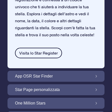
univoco che ti aiuterà a individuare la tua
stella. Esplora i dettagli dell’astro e vedi il
nome, la data, il colore e altri dettagli
riguardanti la stella. Scorpì com’è fatta la tua
stella e trova il suo posto nella volta celeste!
Visita lo Star Register
App OSR Star Finder
Trova la tua Stella nella Volta Celeste con
Star Page personalizzata
l’App OSR Star Finder
Personalizza il tuo Regalo Stellare con la
One Million Stars
Star Page gratuita