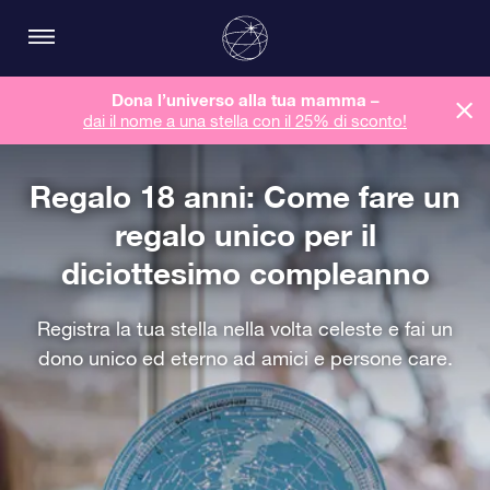
Dona l’universo alla tua mamma –
dai il nome a una stella con il 25% di sconto!
Regalo 18 anni: Come fare un
regalo unico per il
diciottesimo compleanno
Registra la tua stella nella volta celeste e fai un
dono unico ed eterno ad amici e persone care.