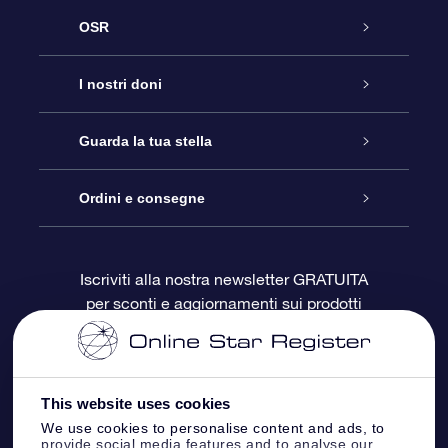
OSR
Assistenza
I nostri doni
Contattaci
Online Star Gift
Guarda la tua stella
Blog
Pacchetto regalo OSR
Registro stellare
Ordini e consegne
Domande frequenti
Super Star Gift
App OSR Star Finder
Login Cliente
Iscriviti alla nostra newsletter GRATUITA
per sconti e aggiornamenti sui prodotti
OSR Recensioni
Gift Card OSR
Star Page personalizzata
Informazioni di Pagamento
Doni aziendali
One Million Stars
Informazioni di Spedizione
This website uses cookies
OSR Starsaver
Politica di reso
We use cookies to personalise content and ads, to
provide social media features and to analyse our