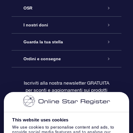
OSR
Assistenza
I nostri doni
Contattaci
Online Star Gift
Guarda la tua stella
Blog
Pacchetto regalo OSR
Registro stellare
Ordini e consegne
Domande frequenti
Super Star Gift
App OSR Star Finder
Login Cliente
Iscriviti alla nostra newsletter GRATUITA
per sconti e aggiornamenti sui prodotti
OSR Recensioni
Gift Card OSR
Star Page personalizzata
Informazioni di Pagamento
Doni aziendali
One Million Stars
Informazioni di Spedizione
This website uses cookies
OSR Starsaver
Politica di reso
We use cookies to personalise content and ads, to
provide social media features and to analyse our