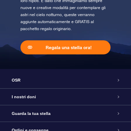
loro nipoti. E dato che immaginiamo sempre
nuove e creative modalità per contemplare gli
astri nel cielo notturno, queste verranno
aggiunte automaticamente e GRATIS al
pacchetto regalo originario.
Regala una stella ora!
OSR
Assistenza
I nostri doni
Contattaci
Online Star Gift
Guarda la tua stella
Blog
Pacchetto regalo OSR
Registro stellare
Ordini e consegne