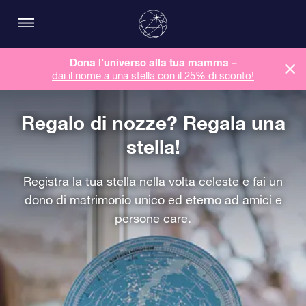
Dona l’universo alla tua mamma –
dai il nome a una stella con il 25% di sconto!
Regalo di nozze? Regala una
stella!
Registra la tua stella nella volta celeste e fai un
dono di matrimonio unico ed eterno ad amici e
persone care.