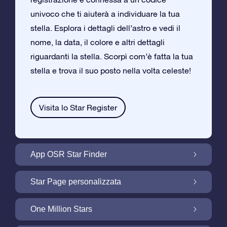
univoco che ti aiuterà a individuare la tua
stella. Esplora i dettagli dell’astro e vedi il
nome, la data, il colore e altri dettagli
riguardanti la stella. Scorpì com’è fatta la tua
stella e trova il suo posto nella volta celeste!
Visita lo Star Register
App OSR Star Finder
Trova la tua Stella nella Volta Celeste con
Star Page personalizzata
l’App OSR Star Finder
Personalizza il tuo Regalo Stellare con la
One Million Stars
Star Page gratuita