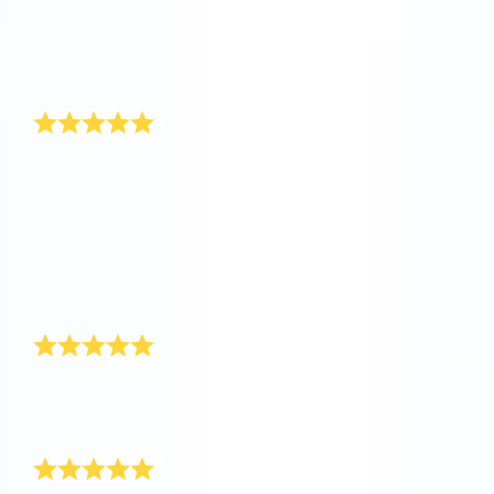
Di tutti i regali che abbiamo ricevuto al nostro
matrimonio, quello più originale è stato il fatto che
hanno immortalati i nostri nome nel cielo. È un regalo
molto apprezzato.
Che regalo di nozze fantastico!
Ribattezzare una stella con il nome degli sposi è
veramente un regalo fantastico. La stella viene
registrata nell’Online Star Register dove si può
sempre controllarla. Anche Giovanni e Agnese
l’hanno fatto quando gli ho donato una stella come
regalo di nozze. Più tardi mi hanno mandato un
biglietto di ringraziamento con la foto dell’online star
register.
Complimenti ad OSR!
Ho ricevuto il pacco regalo in meno di una settimana.
E’ tutto perfetto!!
Complimenti per la serietà della vostra azienda!!
Un San Valentino stellato