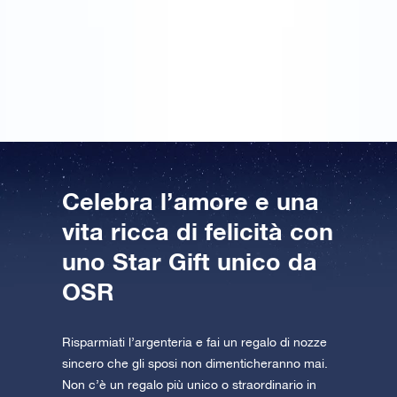
Grazie a OSR ho lasciato il mio ragazzo davvero
senza parole… un’ idea romantica e originale per san
valentino . Il pacco non poteva arrivare in un
momento migliore… PERFETTO!!!!!!
Celebra l’amore e una
vita ricca di felicità con
uno Star Gift unico da
OSR
Risparmiati l’argenteria e fai un regalo di nozze
sincero che gli sposi non dimenticheranno mai.
Non c’è un regalo più unico o straordinario in