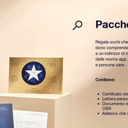
Pacch
Regala occhi che
dono comprende u
a un indirizzo di 
delle nostre app
e persone care.
Contiene:
Certificato st
Lettera perso
Documento in
OSR
Adesivo che si