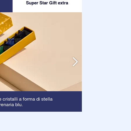
Super Star Gift extra
Cornice
cristalli a forma di stella
: La corni
renaria blu.
garantendo una pe