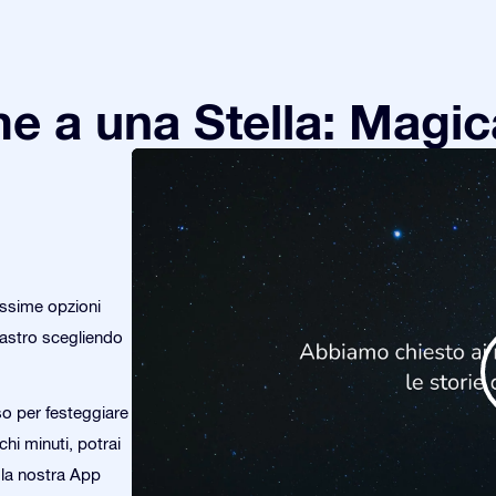
e a una Stella: Magic
issime opzioni
o astro scegliendo
so per festeggiare
chi minuti, potrai
n la nostra App