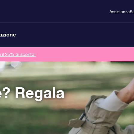
Assistenza
Su
lazione
n il 25% di sconto!
e? Regala