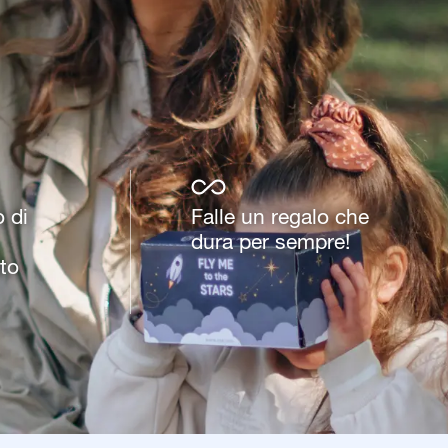
o di
Falle un regalo che
dura per sempre!
to