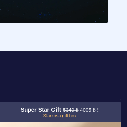
Super Star Gift
!
5340 ₺
4005 ₺
Sfarzosa gift box