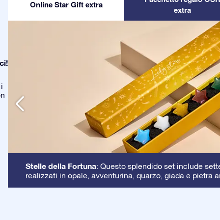
Online Star Gift extra
extra
ci!
i
on
Stelle della Fortuna
: Questo splendido set include sette 
realizzati in opale, avventurina, quarzo, giada e pietra a