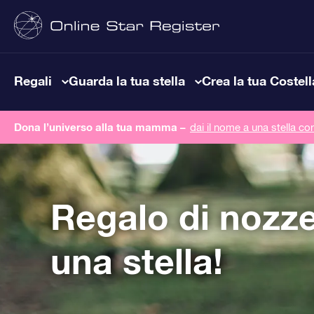
Regali
Guarda la tua stella
Crea la tua Costel
Dona l’universo alla tua mamma –
dai il nome a una stella co
Regalo di nozz
una stella!