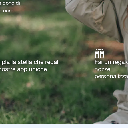
un dono di
e care.
la la stella che regali
Fai un regal
nostre app uniche
nozze
personalizza