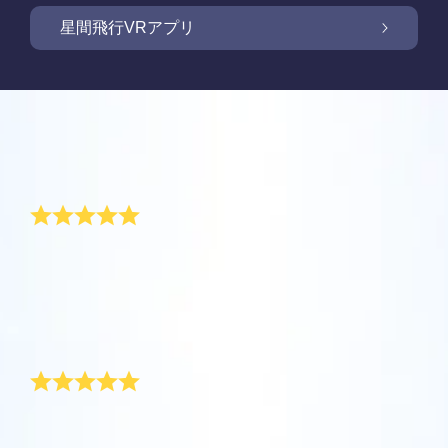
OSR Starsaverで画面を照らしましょう
星間飛行VRアプリ
Online Star Registerでは、夜空に輝く星や星
座を見つけるために、iOS とAndroid用無料モ
新商品: VRアプリで星の間を飛行しましょう
Online Star Registerでは、星のギフトをご購
バイルアプリをご提供しています。Star
入いただいた方全員に無料Star Pageをご提供
レビュー
Finderアプリで、Online Star
しています。Online Star Register（OSR)で星
One Million Starsアプリで、ご自宅で快適に
Register（OSR）に登録した星をさらに簡単
に名前を付けてStar Pageをカスタマイズし、
宇宙を探索しましょう。これは、ウェブブラ
私たちの名前は大空で永遠になりました
に名付けたり見つけたりできます。星の専用
OSR Starsaverを利用して、いつでも星を身
ご家族やお友達、同僚の方に忘れられない贈
ウザから星を旅する画期的な方法です。One
コードで特別に名付けられた星の正確な位置
近に感じましょう。自分の星をスマートフォ
り物を贈りましょう。ウェルカムメッセージ
Million Starsアプリにより、天文学者により
を知ったり、現在地をもとに星座を探したり
私たちの結婚式でいただいたすべてのプレゼントの中
OSR星間飛行VRアプリを利用して、惑星を訪
ンやパソコンの背景画像に設定して、画面を
を添えたり、写真をアップロードしたりな
で、空に私たちの名前が永遠に残るということが、最
命名された星やOnline Star Register（OSR）
できます。
れ、夜空にある88個の星座について学びまし
キラキラ輝かせましょう！ 新機能OSR
ど、様々な用途でご利用いただけます。
も独創的だと思いました。このウェディング・プレゼ
で名付けられた星を含め、100万個の星を見
ょう。「星をつなぐ」ためにプレイし、各星
Starsaverを用いて、1日中いつでも星を見る
ントは、私たちにとってとても貴重なものになりまし
ることができます。3Dで宇宙を飛び回り、星
詳細を見る
た。
座に関する情報のロックを解除してくださ
ことができます。
詳細を見る
とても素敵なウェディングギフト!
や銀河を体感しましょう！
い。 自分の特別な星に飛んで、詳細を見て、
詳細を見る
大切な人と共有してください。 無料のモバイ
AppStore (iOS)
Play Store (Android)
詳細を見る
Star Pageをプレビューする
結婚するカップルのために星に名前をつけ、それをウ
ルVRアプリはiOSとAndroidで利用できます。
ェディング・ギフトとして贈るというのは素晴らしい
今すぐアプリをダウンロードして、星の間を