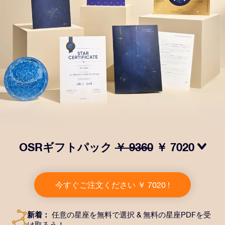
OSRギフトパック
￥ 9360
￥ 7020
OSRギフトパックで目を輝かせましょう！指定した住
所に送付される美しい封筒とカスタマイズされたドキュ
今すぐご注文ください ￥ 7020 !
メント、デジタルドキュメントが含まれている他、弊社
のアプリを無料で利用できます。大切や人や友達に永遠
に残る贈り物を贈れる、魔法のような方法です。
新着：
任意の星座を無料で選択 & 無料の星座PDFを受
け取ろう！