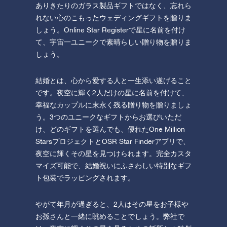
ありきたりのガラス製品ギフトではなく、忘れら
れない心のこもったウェディングギフトを贈りま
しょう。Online Star Registerで星に名前を付け
て、宇宙一ユニークで素晴らしい贈り物を贈りま
しょう。
結婚とは、心から愛する人と一生添い遂げること
です。夜空に輝く2人だけの星に名前を付けて、
幸福なカップルに末永く残る贈り物を贈りましょ
う。3つのユニークなギフトからお選びいただ
け、どのギフトを選んでも、優れたOne Million
StarsプロジェクトとOSR Star Finderアプリで、
夜空に輝くその星を見つけられます。完全カスタ
マイズ可能で、結婚祝いにふさわしい特別なギフ
ト包装でラッピングされます。
やがて年月が過ぎると、2人はその星をお子様や
お孫さんと一緒に眺めることでしょう。弊社で