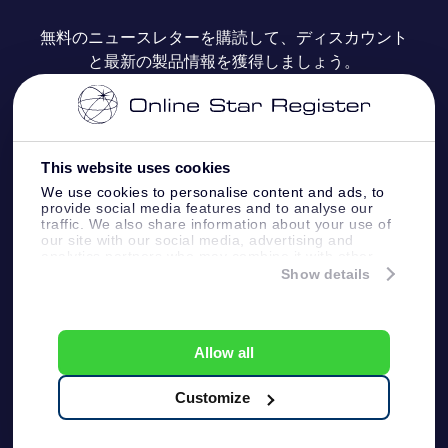
よくあるご質問
Super Star Gift
OSR Star Finderアプリ
カスタマーログイン
無料のニュースレターを購読して、ディスカウント
と最新の製品情報を獲得しましょう。
OSR ギフトカード
レビュー
カスタマイズされたStar Page
お支払いに関する情報
法人ギフト
One Million Stars
配送に関する情報
This website uses cookies
OSR Starsaver
返品ポリシ
We use cookies to personalise content and ads, to
provide social media features and to analyse our
traffic. We also share information about your use of
星間飛行VRアプリ
our site with our social media, advertising and
星座
analytics partners who may combine it with other
information that you’ve provided to them or that
Show details
they’ve collected from your use of their services.
Online Star Register BV
- Laan van de Maagd 83, 7324
BT Apeldoorn, The Netherlands
カスタマーサービス:
help@osr.org
Allow all
KVK: 60333553, VAT: NL 8538.62.722B01
プレスページ
One Million Stars
Customize
一般利用規約
プライバシーポリシー &
免責事項