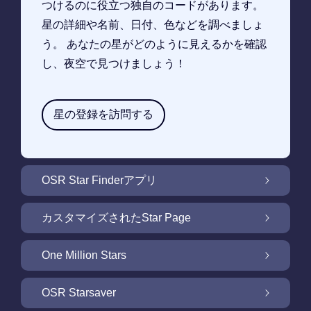
つけるのに役立つ独自のコードがあります。
星の詳細や名前、日付、色などを調べましょ
う。 あなたの星がどのように見えるかを確認
し、夜空で見つけましょう！
星の登録を訪問する
OSR Star Finderアプリ
OSR Star Finderアプリで夜空に輝く自分の星
カスタマイズされたStar Page
を見つけるには
無料Star Pageで星のギフトをカスタマイズ
One Million Stars
One Million Stars: 私たちの銀河系の周辺を探
OSR Starsaver
索