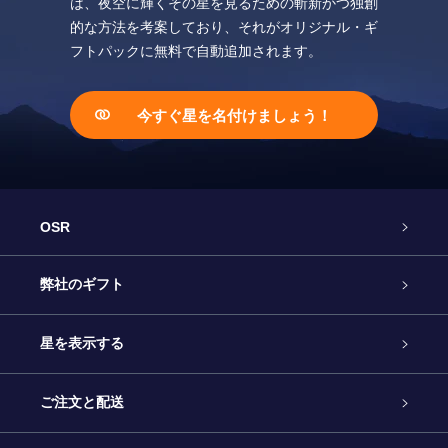
は、夜空に輝くその星を見るための斬新かつ独創
的な方法を考案しており、それがオリジナル・ギ
フトパックに無料で自動追加されます。
今すぐ星を名付けましょう！
OSR
カスタマーサービス
弊社のギフト
お問い合わせ
Online Starギフト
星を表示する
ブログ
OSRギフトパック
星の登録
ご注文と配送