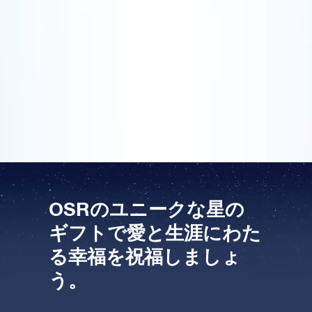
アイデアです。その星はオンライン・スターレジスタ
OSR Starsaverをプレビューする
飛行しましょう！
ーで登録し、星を見上げるといつでも見つけることが
One Million Stars を訪問してください。
できます。私がゲイリーとレスリーにウェディング・
ギフトとして星を贈ったとき、彼らは空に星を探しま
VRで宇宙を発見しましょう
した。結婚式の後、私は彼らから、オンライン・スタ
ーレジスターの写真と共に、感謝のカードを受取りま
した。
AppStore (iOS)
Play Store (Android)
OSRのユニークな星の
ギフトで愛と生涯にわた
る幸福を祝福しましょ
う。