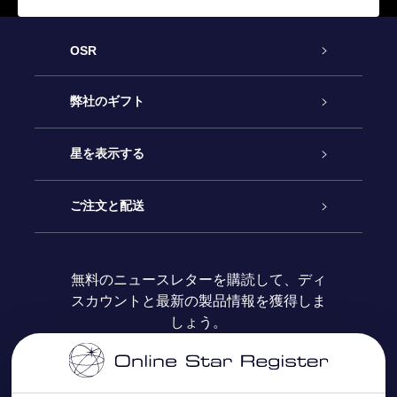
OSR
カスタマーサービス
弊社のギフト
お問い合わせ
Online Starギフト
星を表示する
ブログ
OSRギフトパック
星の登録
ご注文と配送
よくあるご質問
Super Star Gift
OSR Star Finderアプリ
カスタマーログイン
無料のニュースレターを購読して、ディ
スカウントと最新の製品情報を獲得しま
OSR ギフトカード
レビュー
カスタマイズされたStar Page
お支払いに関する情報
しょう。
法人ギフト
One Million Stars
配送に関する情報