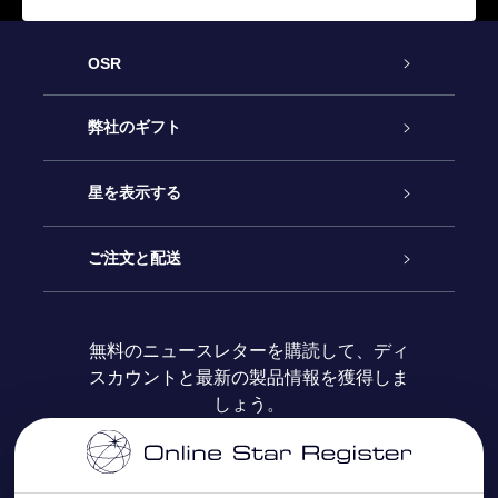
OSR
カスタマーサービス
弊社のギフト
お問い合わせ
Online Starギフト
星を表示する
ブログ
OSRギフトパック
星の登録
ご注文と配送
よくあるご質問
Super Star Gift
OSR Star Finderアプリ
カスタマーログイン
無料のニュースレターを購読して、ディ
スカウントと最新の製品情報を獲得しま
OSR ギフトカード
レビュー
カスタマイズされたStar Page
お支払いに関する情報
しょう。
法人ギフト
One Million Stars
配送に関する情報