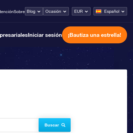
Blog
Ocasión
EUR
Español
tención
Sobre
presariales
Iniciar sesión
¡Bautiza una estrella!
Buscar