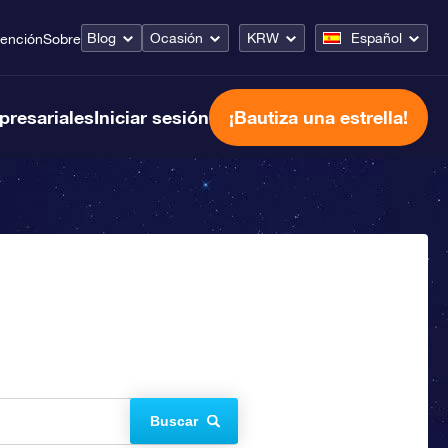
Blog
Ocasión
KRW
Español
tención
Sobre
presariales
Iniciar sesión
¡Bautiza una estrella!
Buscar