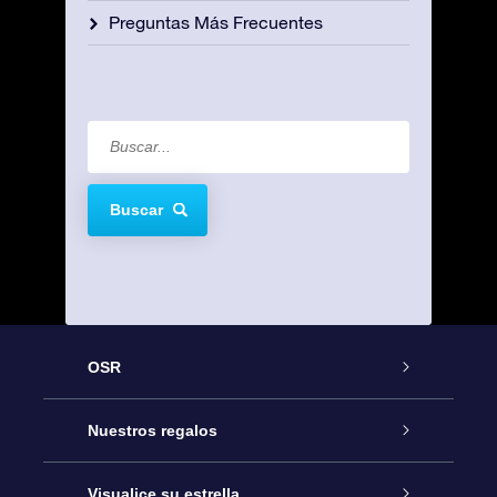
Preguntas Más Frecuentes
Buscar
OSR
Atención
Nuestros regalos
Contáctanos
Regalo Estrella Online
Visualice su estrella