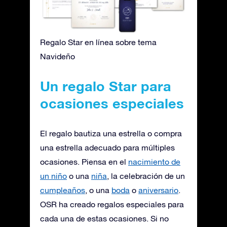
Regalo Star en línea sobre tema
Navideño
Un regalo Star para
ocasiones especiales
El regalo bautiza una estrella o compra
una estrella adecuado para múltiples
ocasiones. Piensa en el
nacimiento de
un niño
o una
niña
, la celebración de un
cumpleaños
, o una
boda
o
aniversario
.
OSR ha creado regalos especiales para
cada una de estas ocasiones. Si no