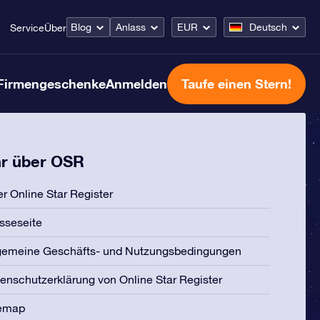
Blog
Anlass
EUR
Deutsch
Service
Über
Firmengeschenke
Anmelden
Taufe einen Stern!
r über OSR
r Online Star Register
sseseite
gemeine Geschäfts- und Nutzungsbedingungen
enschutzerklärung von Online Star Register
temap