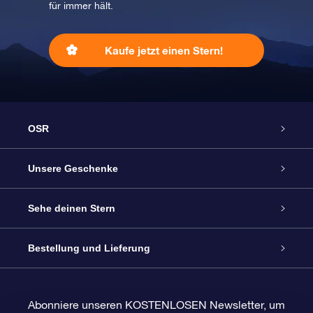
für immer hält.
Kaufe jetzt einen Stern!
OSR
Service
Unsere Geschenke
Kontakt
Sterne schenken
Sehe deinen Stern
Blog
OSR-Geschenkpaket
Sternregister
Bestellung und Lieferung
Häufig Gestellte Fragen
Super Star Gift
OSR Star Finder App
Kundenlogin
Abonniere unseren KOSTENLOSEN Newsletter, um