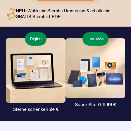
an eine Adresse Ihrer Wahl gesendet werden, sowie
digitale Dokumente und die kostenlose Nutzung
NEU:
Wähle ein Sternbild kostenlos & erhalte ein
unserer Apps. Es ist eine zauberhafte Art, Freunden und
GRATIS Sternbild-PDF!
Liebsten ein unvergängliches Geschenk zu
überreichen.
Digital
Luxuriös
89 €
Super Star Gift
24 €
Sterne schenken