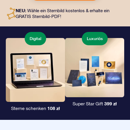
an eine Adresse Ihrer Wahl gesendet werden, sowie
digitale Dokumente und die kostenlose Nutzung
NEU:
Wähle ein Sternbild kostenlos & erhalte ein
unserer Apps. Es ist eine zauberhafte Art, Freunden und
GRATIS Sternbild-PDF!
Liebsten ein unvergängliches Geschenk zu
überreichen.
Digital
Luxuriös
399 zł
Super Star Gift
108 zł
Sterne schenken