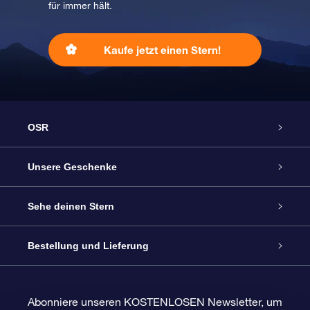
für immer hält.
Kaufe jetzt einen Stern!
OSR
Service
Unsere Geschenke
Kontakt
Sterne schenken
Sehe deinen Stern
Blog
OSR-Geschenkpaket
Sternregister
Bestellung und Lieferung
Häufig Gestellte Fragen
Super Star Gift
OSR Star Finder App
Kundenlogin
Abonniere unseren KOSTENLOSEN Newsletter, um