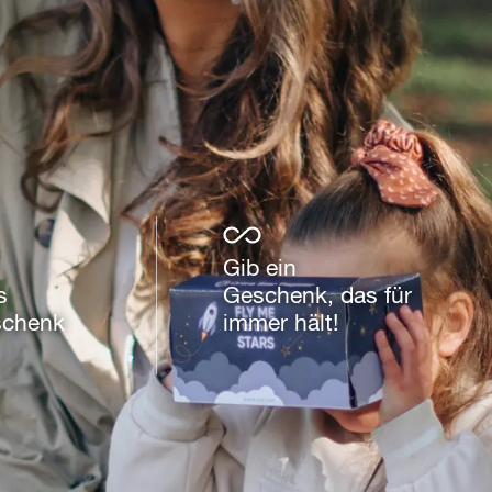
Gib ein
s
Geschenk, das für
schenk
immer hält!