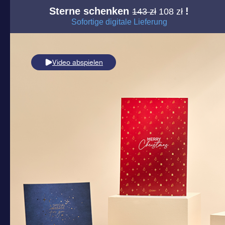
Sterne schenken
!
143 zł
108 zł
Sofortige digitale Lieferung
Video abspielen