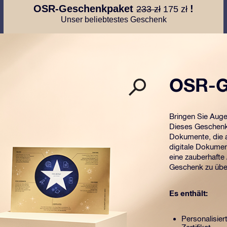
OSR-Geschenkpaket
!
233 zł
175 zł
Unser beliebtestes Geschenk
OSR-G
Bringen Sie Aug
Dieses Geschenk 
Dokumente, die a
digitale Dokumen
eine zauberhafte
Geschenk zu übe
Es enthält:
Personalisier