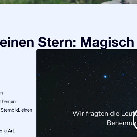
einen Stern: Magisch
en
kthemen
Sternbild, einen
lle Art,