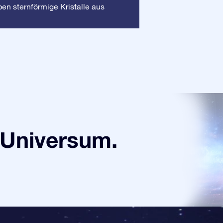
Rahmen
en sternförmige Kristalle aus
: Dieser 
sorgt dafür, dass I
Universum.