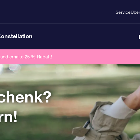
Service
Übe
Konstellation
 und erhalte 25 % Rabatt!
chenk?
rn!