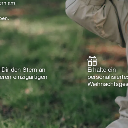
tern am
ben.
Dir den Stern an
Erhalte ein
eren einzigartigen
personalisierte
Weihnachtsge